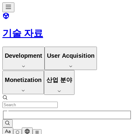
기술 자료
Development
User Acquisition
Monetization
산업 분야