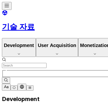
기술 자료
Development
User Acquisition
Monetizatio
Development