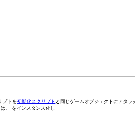
。
リプトを
初期化スクリプト
と同じゲームオブジェクトにアタッ
には、 をインスタンス化し