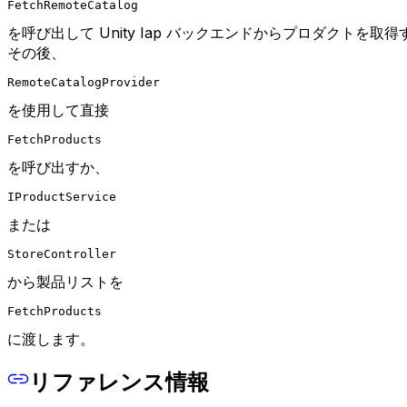
FetchRemoteCatalog
を呼び出して Unity Iap バックエンドからプロダクトを取
その後、
RemoteCatalogProvider
を使用して直接
FetchProducts
を呼び出すか、
IProductService
または
StoreController
から製品リストを
FetchProducts
に渡します。
リファレンス情報