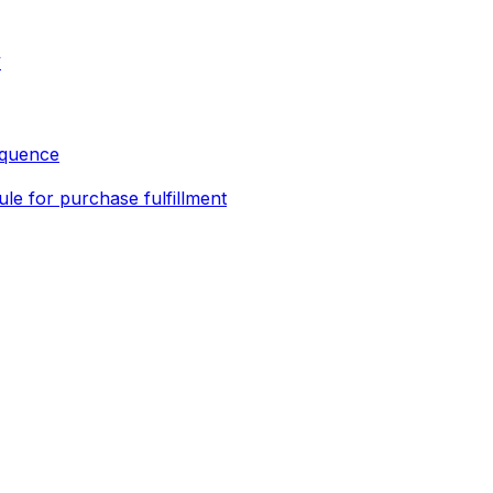
信
sequence
e for purchase fulfillment