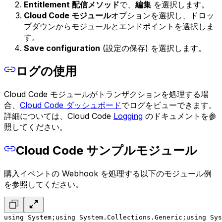
Entitlement 配信メソッド
で、
編集
を選択します。
Cloud Code モジュール
オプションを選択し、ドロッ
プダウンからモジュールとエンドポイントを選択しま
す。
Save configuration
(設定の保存) を選択します。
ログの使用
Cloud Code モジュールがトランザクションを処理する場
合、
Cloud Code ダッシュボード
でログをビューできます。
詳細については、Cloud Code
Logging
のドキュメントを参
照してください。
Cloud Code サンプルモジュール
購入イベントの Webhook を処理する以下のモジュール例
を参照してください。
using System;
using System.Collections.Generic;
using Sys