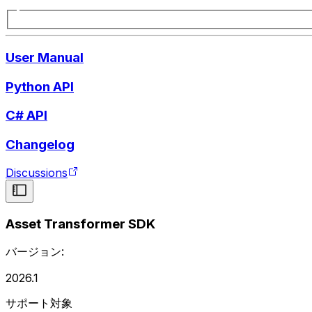
User Manual
Python API
C# API
Changelog
Discussions
Asset Transformer SDK
バージョン:
2026.1
サポート対象