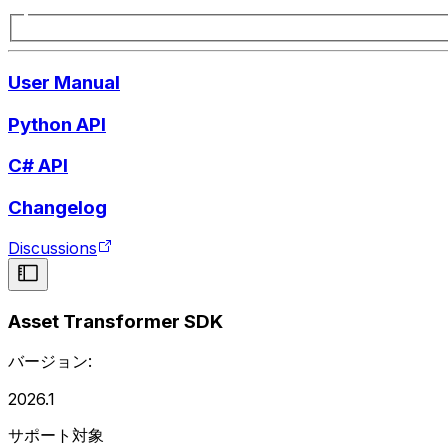
User Manual
Python API
C# API
Changelog
Discussions
Asset Transformer SDK
バージョン:
2026.1
サポート対象