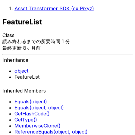
Asset Transformer SDK (ex Pixyz)
FeatureList
Class
読み終わるまでの所要時間 1 分
最終更新 8ヶ月前
Inheritance
object
FeatureList
Inherited Members
Equals(object)
Equals(object, object)
GetHashCode()
GetType()
MemberwiseClone()
ReferenceEquals(object, object)