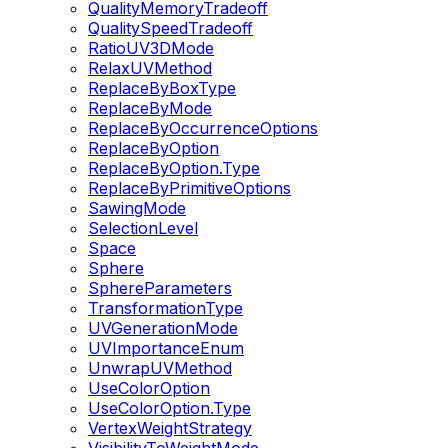
QualityMemoryTradeoff
QualitySpeedTradeoff
RatioUV3DMode
RelaxUVMethod
ReplaceByBoxType
ReplaceByMode
ReplaceByOccurrenceOptions
ReplaceByOption
ReplaceByOption.Type
ReplaceByPrimitiveOptions
SawingMode
SelectionLevel
Space
Sphere
SphereParameters
TransformationType
UVGenerationMode
UVImportanceEnum
UnwrapUVMethod
UseColorOption
UseColorOption.Type
VertexWeightStrategy