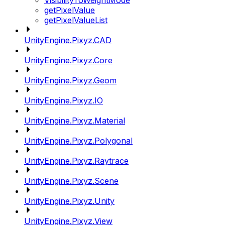
VisibilityToWeightMode
getPixelValue
getPixelValueList
UnityEngine.Pixyz.CAD
UnityEngine.Pixyz.Core
UnityEngine.Pixyz.Geom
UnityEngine.Pixyz.IO
UnityEngine.Pixyz.Material
UnityEngine.Pixyz.Polygonal
UnityEngine.Pixyz.Raytrace
UnityEngine.Pixyz.Scene
UnityEngine.Pixyz.Unity
UnityEngine.Pixyz.View