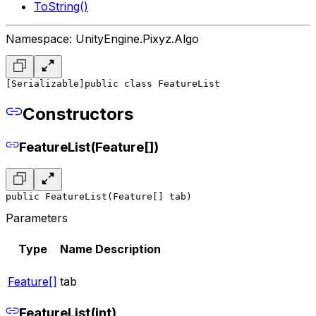
ToString()
Namespace: UnityEngine.Pixyz.Algo
[Serializable]
public class FeatureList
Constructors
FeatureList(Feature[])
public FeatureList(Feature[] tab)
Parameters
Type
Name
Description
Feature[]
tab
FeatureList(int)