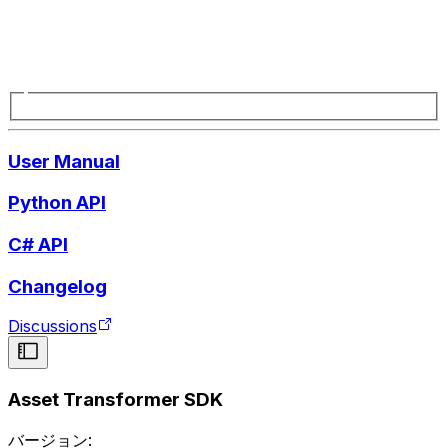
User Manual
Python API
C# API
Changelog
Discussions
Asset Transformer SDK
バージョン: