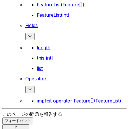
FeatureList(Feature[])
FeatureList(int)
Fields
length
this[int]
list
Operators
implicit operator Feature[](FeatureList)
このページの問題を報告する
フィードバック