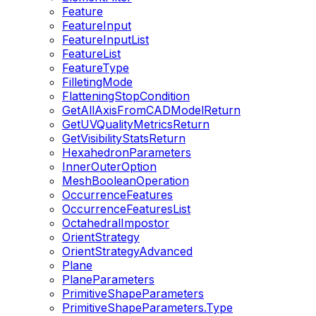
Feature
FeatureInput
FeatureInputList
FeatureList
FeatureType
FilletingMode
FlatteningStopCondition
GetAllAxisFromCADModelReturn
GetUVQualityMetricsReturn
GetVisibilityStatsReturn
HexahedronParameters
InnerOuterOption
MeshBooleanOperation
OccurrenceFeatures
OccurrenceFeaturesList
OctahedralImpostor
OrientStrategy
OrientStrategyAdvanced
Plane
PlaneParameters
PrimitiveShapeParameters
PrimitiveShapeParameters.Type