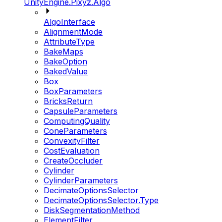
UnityEngine.Pixyz.Algo
AlgoInterface
AlignmentMode
AttributeType
BakeMaps
BakeOption
BakedValue
Box
BoxParameters
BricksReturn
CapsuleParameters
ComputingQuality
ConeParameters
ConvexityFilter
CostEvaluation
CreateOccluder
Cylinder
CylinderParameters
DecimateOptionsSelector
DecimateOptionsSelector.Type
DiskSegmentationMethod
ElementFilter