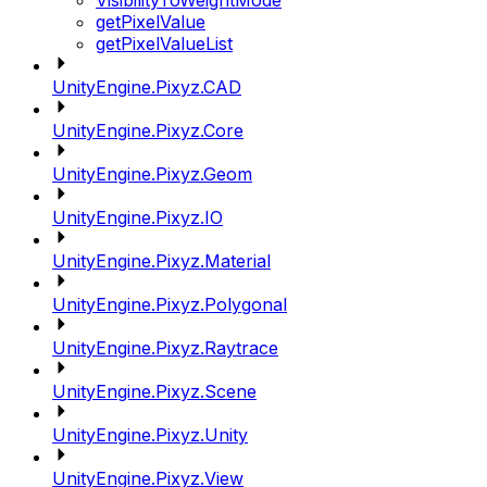
VisibilityToWeightMode
getPixelValue
getPixelValueList
UnityEngine.Pixyz.CAD
UnityEngine.Pixyz.Core
UnityEngine.Pixyz.Geom
UnityEngine.Pixyz.IO
UnityEngine.Pixyz.Material
UnityEngine.Pixyz.Polygonal
UnityEngine.Pixyz.Raytrace
UnityEngine.Pixyz.Scene
UnityEngine.Pixyz.Unity
UnityEngine.Pixyz.View