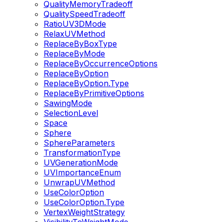
QualityMemoryTradeoff
QualitySpeedTradeoff
RatioUV3DMode
RelaxUVMethod
ReplaceByBoxType
ReplaceByMode
ReplaceByOccurrenceOptions
ReplaceByOption
ReplaceByOption.Type
ReplaceByPrimitiveOptions
SawingMode
SelectionLevel
Space
Sphere
SphereParameters
TransformationType
UVGenerationMode
UVImportanceEnum
UnwrapUVMethod
UseColorOption
UseColorOption.Type
VertexWeightStrategy