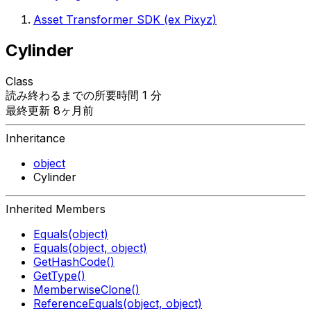
Asset Transformer SDK (ex Pixyz)
Cylinder
Class
読み終わるまでの所要時間 1 分
最終更新 8ヶ月前
Inheritance
object
Cylinder
Inherited Members
Equals(object)
Equals(object, object)
GetHashCode()
GetType()
MemberwiseClone()
ReferenceEquals(object, object)