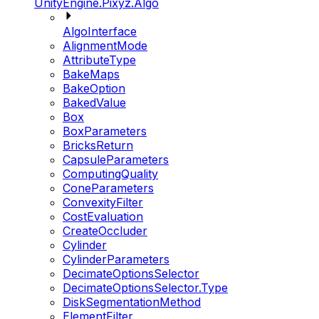
UnityEngine.Pixyz.Algo
AlgoInterface
AlignmentMode
AttributeType
BakeMaps
BakeOption
BakedValue
Box
BoxParameters
BricksReturn
CapsuleParameters
ComputingQuality
ConeParameters
ConvexityFilter
CostEvaluation
CreateOccluder
Cylinder
CylinderParameters
DecimateOptionsSelector
DecimateOptionsSelector.Type
DiskSegmentationMethod
ElementFilter