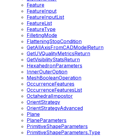
Feature
FeatureInput
FeatureInputList
FeatureList
FeatureType
FilletingMode
FlatteningStopCondition
GetAllAxisFromCADModelReturn
GetUVQualityMetricsReturn
GetVisibilityStatsReturn
HexahedronParameters
InnerOuterOption
MeshBooleanOperation
OccurrenceFeatures
OccurrenceFeaturesList
OctahedralImpostor
OrientStrategy
OrientStrategyAdvanced
Plane
PlaneParameters
PrimitiveShapeParameters
PrimitiveShapeParameters.Type