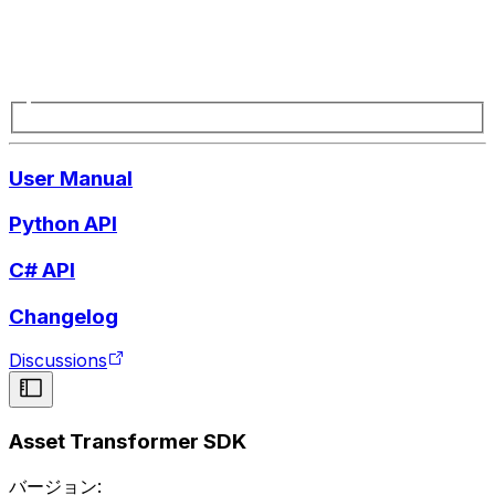
User Manual
Python API
C# API
Changelog
Discussions
Asset Transformer SDK
バージョン: