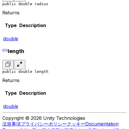
public double radius
Returns
Type
Description
double
length
public double length
Returns
Type
Description
double
Copyright © 2026 Unity Technologies
法規事項
プライバシーポリシー
クッキー
Documentation