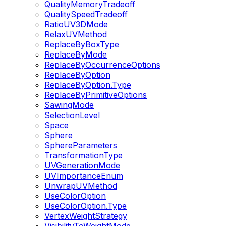
QualityMemoryTradeoff
QualitySpeedTradeoff
RatioUV3DMode
RelaxUVMethod
ReplaceByBoxType
ReplaceByMode
ReplaceByOccurrenceOptions
ReplaceByOption
ReplaceByOption.Type
ReplaceByPrimitiveOptions
SawingMode
SelectionLevel
Space
Sphere
SphereParameters
TransformationType
UVGenerationMode
UVImportanceEnum
UnwrapUVMethod
UseColorOption
UseColorOption.Type
VertexWeightStrategy