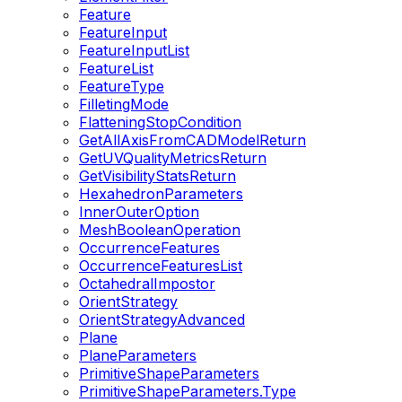
Feature
FeatureInput
FeatureInputList
FeatureList
FeatureType
FilletingMode
FlatteningStopCondition
GetAllAxisFromCADModelReturn
GetUVQualityMetricsReturn
GetVisibilityStatsReturn
HexahedronParameters
InnerOuterOption
MeshBooleanOperation
OccurrenceFeatures
OccurrenceFeaturesList
OctahedralImpostor
OrientStrategy
OrientStrategyAdvanced
Plane
PlaneParameters
PrimitiveShapeParameters
PrimitiveShapeParameters.Type