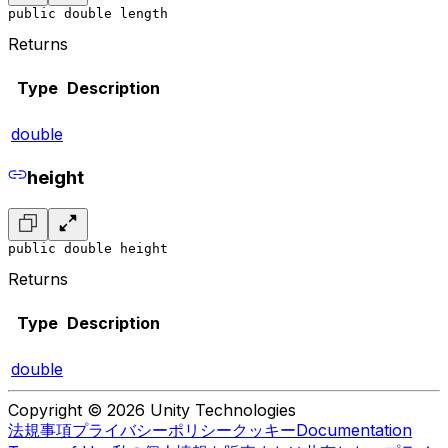
public double length
Returns
Type
Description
double
height
public double height
Returns
Type
Description
double
Copyright © 2026 Unity Technologies
法規事項
プライバシーポリシー
クッキー
Documentation