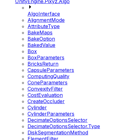
UnityEngine.Pixyz.Algo
AlgoInterface
AlignmentMode
AttributeType
BakeMaps
BakeOption
BakedValue
Box
BoxParameters
BricksReturn
CapsuleParameters
ComputingQuality
ConeParameters
ConvexityFilter
CostEvaluation
CreateOccluder
Cylinder
CylinderParameters
DecimateOptionsSelector
DecimateOptionsSelector.Type
DiskSegmentationMethod
ElementFilter