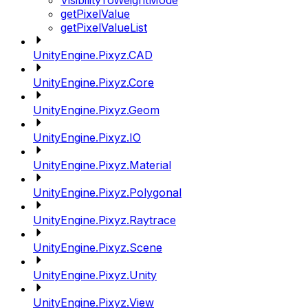
VisibilityToWeightMode
getPixelValue
getPixelValueList
UnityEngine.Pixyz.CAD
UnityEngine.Pixyz.Core
UnityEngine.Pixyz.Geom
UnityEngine.Pixyz.IO
UnityEngine.Pixyz.Material
UnityEngine.Pixyz.Polygonal
UnityEngine.Pixyz.Raytrace
UnityEngine.Pixyz.Scene
UnityEngine.Pixyz.Unity
UnityEngine.Pixyz.View