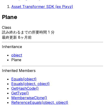
Asset Transformer SDK (ex Pixyz)
Plane
Class
読み終わるまでの所要時間 1 分
最終更新 8ヶ月前
Inheritance
object
Plane
Inherited Members
Equals(object)
Equals(object, object)
GetHashCode()
GetType()
MemberwiseClone()
ReferenceEquals(object, object)