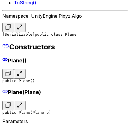
ToString()
Namespace: UnityEngine.Pixyz.Algo
[Serializable]
public class Plane
Constructors
Plane()
public Plane()
Plane(Plane)
public Plane(Plane o)
Parameters