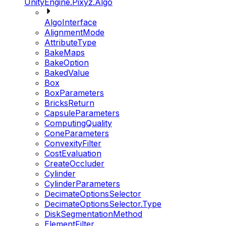
UnityEngine.Pixyz.Algo
AlgoInterface
AlignmentMode
AttributeType
BakeMaps
BakeOption
BakedValue
Box
BoxParameters
BricksReturn
CapsuleParameters
ComputingQuality
ConeParameters
ConvexityFilter
CostEvaluation
CreateOccluder
Cylinder
CylinderParameters
DecimateOptionsSelector
DecimateOptionsSelector.Type
DiskSegmentationMethod
ElementFilter