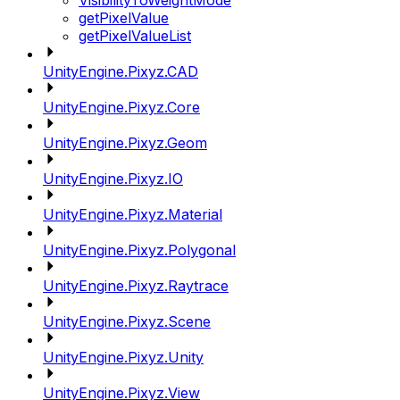
VisibilityToWeightMode
getPixelValue
getPixelValueList
UnityEngine.Pixyz.CAD
UnityEngine.Pixyz.Core
UnityEngine.Pixyz.Geom
UnityEngine.Pixyz.IO
UnityEngine.Pixyz.Material
UnityEngine.Pixyz.Polygonal
UnityEngine.Pixyz.Raytrace
UnityEngine.Pixyz.Scene
UnityEngine.Pixyz.Unity
UnityEngine.Pixyz.View