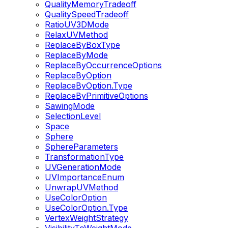
QualityMemoryTradeoff
QualitySpeedTradeoff
RatioUV3DMode
RelaxUVMethod
ReplaceByBoxType
ReplaceByMode
ReplaceByOccurrenceOptions
ReplaceByOption
ReplaceByOption.Type
ReplaceByPrimitiveOptions
SawingMode
SelectionLevel
Space
Sphere
SphereParameters
TransformationType
UVGenerationMode
UVImportanceEnum
UnwrapUVMethod
UseColorOption
UseColorOption.Type
VertexWeightStrategy