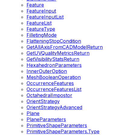
Feature
FeatureInput
FeatureInputList
FeatureList
FeatureType
FilletingMode
FlatteningStopCondition
GetAllAxisFromCADModelReturn
GetUVQualityMetricsReturn
GetVisibilityStatsReturn
HexahedronParameters
InnerOuterOption
MeshBooleanOperation
OccurrenceFeatures
OccurrenceFeaturesList
OctahedralImpostor
OrientStrategy
OrientStrategyAdvanced
Plane
PlaneParameters
PrimitiveShapeParameters
PrimitiveShapeParameters.Type