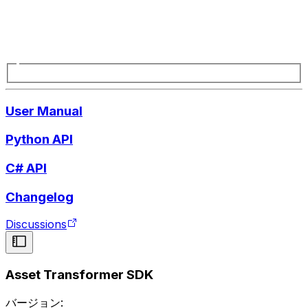
User Manual
Python API
C# API
Changelog
Discussions
Asset Transformer SDK
バージョン: