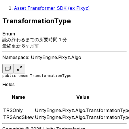
Asset Transformer SDK (ex Pixyz)
TransformationType
Enum
読み終わるまでの所要時間 1 分
最終更新 8ヶ月前
Namespace: UnityEngine.Pixyz.Algo
public enum TransformationType
Fields
Name
Value
TRSOnly
UnityEngine.Pixyz.Algo.TransformationTyp
TRSAndSkew
UnityEngine.Pixyz.Algo.TransformationTyp
Copyright © 2026 Unity Technologies