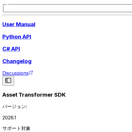
User Manual
Python API
C# API
Changelog
Discussions
Asset Transformer SDK
バージョン:
2026.1
サポート対象