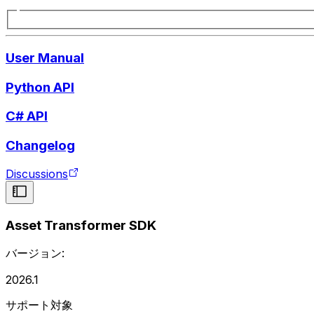
User Manual
Python API
C# API
Changelog
Discussions
Asset Transformer SDK
バージョン:
2026.1
サポート対象