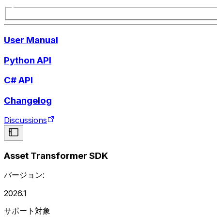
User Manual
Python API
C# API
Changelog
Discussions
Asset Transformer SDK
バージョン:
2026.1
サポート対象