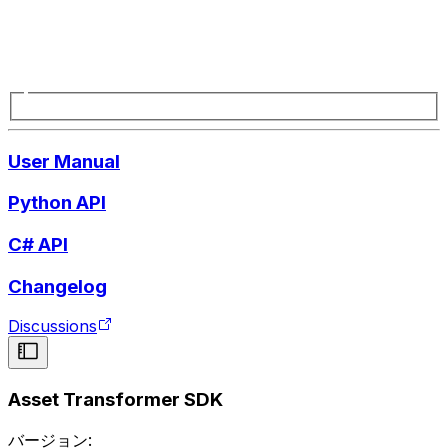
User Manual
Python API
C# API
Changelog
Discussions
Asset Transformer SDK
バージョン: