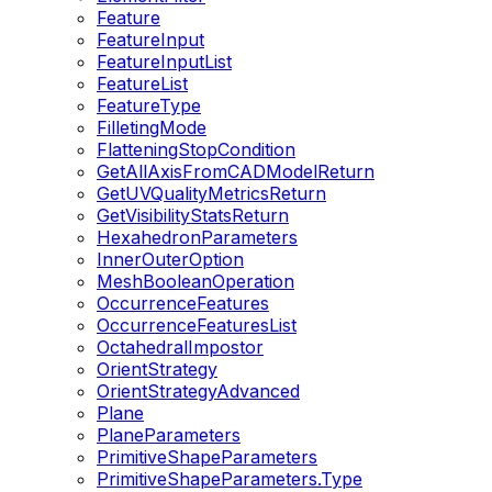
Feature
FeatureInput
FeatureInputList
FeatureList
FeatureType
FilletingMode
FlatteningStopCondition
GetAllAxisFromCADModelReturn
GetUVQualityMetricsReturn
GetVisibilityStatsReturn
HexahedronParameters
InnerOuterOption
MeshBooleanOperation
OccurrenceFeatures
OccurrenceFeaturesList
OctahedralImpostor
OrientStrategy
OrientStrategyAdvanced
Plane
PlaneParameters
PrimitiveShapeParameters
PrimitiveShapeParameters.Type