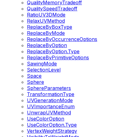
QualityMemoryTradeoff
QualitySpeedTradeoff
RatioUV3DMode
RelaxUVMethod
ReplaceByBoxType
ReplaceByMode
ReplaceByOccurrenceOptions
ReplaceByOption
ReplaceByOption.Type
ReplaceByPrimitiveOptions
SawingMode
SelectionLevel
Space
Sphere
SphereParameters
TransformationType
UVGenerationMode
UVImportanceEnum
UnwrapUVMethod
UseColorOption
UseColorOption.Type
VertexWeightStrategy