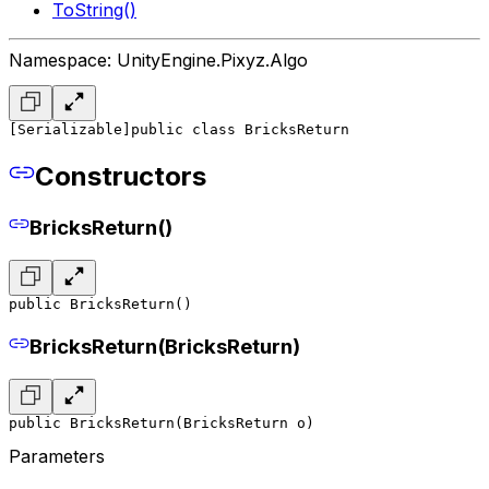
ToString()
Namespace: UnityEngine.Pixyz.Algo
[Serializable]
public class BricksReturn
Constructors
BricksReturn()
public BricksReturn()
BricksReturn(BricksReturn)
public BricksReturn(BricksReturn o)
Parameters