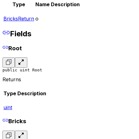
Type
Name
Description
BricksReturn
o
Fields
Root
public uint Root
Returns
Type
Description
uint
Bricks