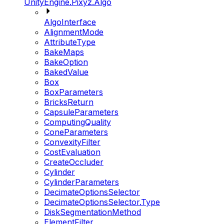
UnityEngine.Pixyz.Algo
AlgoInterface
AlignmentMode
AttributeType
BakeMaps
BakeOption
BakedValue
Box
BoxParameters
BricksReturn
CapsuleParameters
ComputingQuality
ConeParameters
ConvexityFilter
CostEvaluation
CreateOccluder
Cylinder
CylinderParameters
DecimateOptionsSelector
DecimateOptionsSelector.Type
DiskSegmentationMethod
ElementFilter