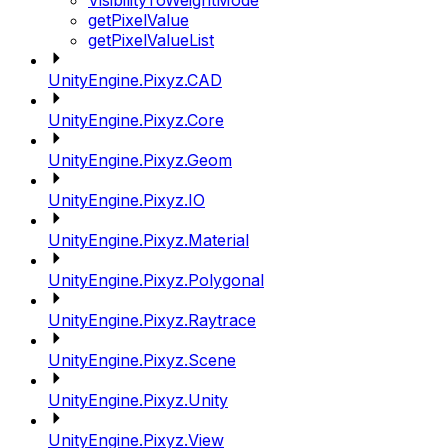
VisibilityToWeightMode
getPixelValue
getPixelValueList
UnityEngine.Pixyz.CAD
UnityEngine.Pixyz.Core
UnityEngine.Pixyz.Geom
UnityEngine.Pixyz.IO
UnityEngine.Pixyz.Material
UnityEngine.Pixyz.Polygonal
UnityEngine.Pixyz.Raytrace
UnityEngine.Pixyz.Scene
UnityEngine.Pixyz.Unity
UnityEngine.Pixyz.View