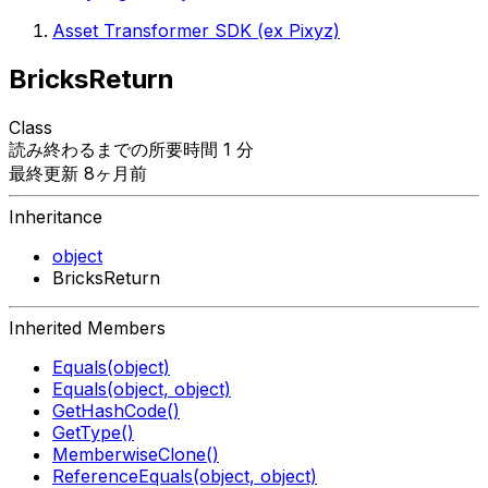
Asset Transformer SDK (ex Pixyz)
BricksReturn
Class
読み終わるまでの所要時間 1 分
最終更新 8ヶ月前
Inheritance
object
BricksReturn
Inherited Members
Equals(object)
Equals(object, object)
GetHashCode()
GetType()
MemberwiseClone()
ReferenceEquals(object, object)