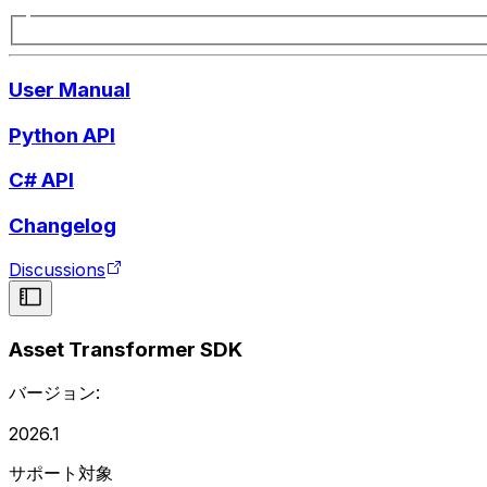
User Manual
Python API
C# API
Changelog
Discussions
Asset Transformer SDK
バージョン:
2026.1
サポート対象