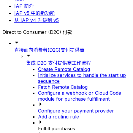
IAP 简介
IAP v5 中的新功能
从 IAP v4 升级到 v5
Direct to Consumer (D2C) 付款
直接面向消费者(D2C)支付提供商
集成 D2C 支付提供商工作流程
Create Remote Catalog
Initialize services to handle the start up
sequence
Fetch Remote Catalog
Configure a webhook or Cloud Code
module for purchase fulfillment
Configure your payment provider
Add a routing rule
Fulfill purchases