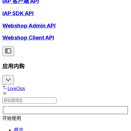
IAP 客户端 API
IAP SDK API
Webshop Admin API
Webshop Client API
应用内购
LiveOps
开始使用
概览