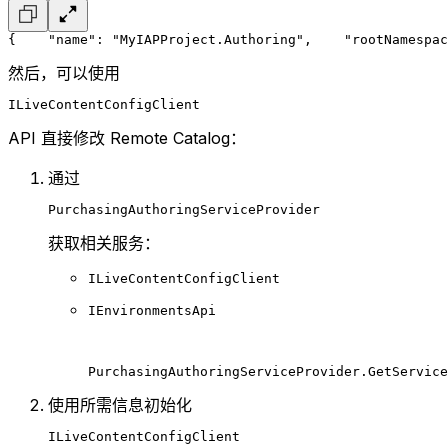
{
    "name": "MyIAPProject.Authoring",
    "rootNamespac
然后，可以使用
ILiveContentConfigClient
API 直接修改 Remote Catalog：
通过
PurchasingAuthoringServiceProvider
获取相关服务：
ILiveContentConfigClient
IEnvironmentsApi
PurchasingAuthoringServiceProvider.GetService
使用所需信息初始化
ILiveContentConfigClient