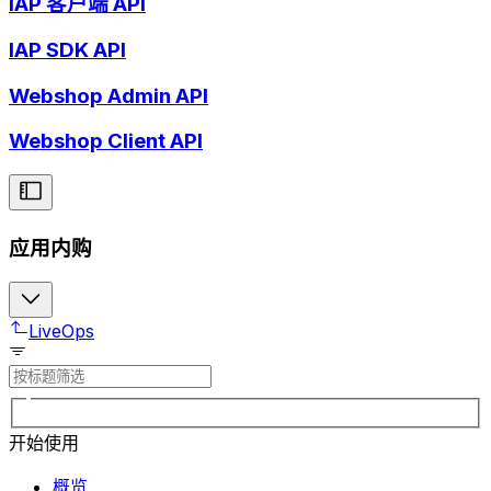
IAP 客户端 API
IAP SDK API
Webshop Admin API
Webshop Client API
应用内购
LiveOps
开始使用
概览