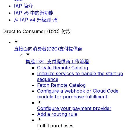
IAP 简介
IAP v5 中的新功能
从 IAP v4 升级到 v5
Direct to Consumer (D2C) 付款
直接面向消费者(D2C)支付提供商
集成 D2C 支付提供商工作流程
Create Remote Catalog
Initialize services to handle the start up
sequence
Fetch Remote Catalog
Configure a webhook or Cloud Code
module for purchase fulfillment
Configure your payment provider
Add a routing rule
Fulfill purchases