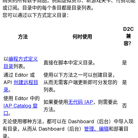
购买的所有数字商品，例如虚拟货币、新游戏关卡、付费功能
或订阅。目录中的每个条目都是目录列表。
您可以通过以下方式定义目录：
D2C
兼
方法
何时使用
容？
以
编程方式定义
直接在脚本中定义目录。
是
目录
列表。
通过 Editor 或
使用以下方法之一可以创建目录，
API
创建远程目
从而无需客户端更新即可分发您的
是
录
。
列表。
使用 Editor 中的
如果要使用
无代码 IAP
，则需要此
IAP Catalog 窗
否
方法。
口
。
无论使用哪种方法，都可以在 Dashboard（后台）中导入现
有目录，从而从 Dashboard（后台）
管理、编辑
和部署目
录。