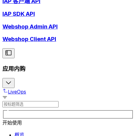
IAP 客户端 API
IAP SDK API
Webshop Admin API
Webshop Client API
应用内购
LiveOps
开始使用
概览