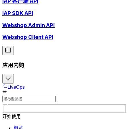
IAP 客户端 API
IAP SDK API
Webshop Admin API
Webshop Client API
应用内购
LiveOps
开始使用
概览