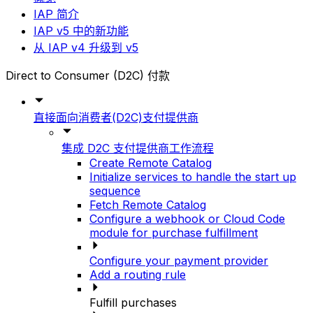
IAP 简介
IAP v5 中的新功能
从 IAP v4 升级到 v5
Direct to Consumer (D2C) 付款
直接面向消费者(D2C)支付提供商
集成 D2C 支付提供商工作流程
Create Remote Catalog
Initialize services to handle the start up
sequence
Fetch Remote Catalog
Configure a webhook or Cloud Code
module for purchase fulfillment
Configure your payment provider
Add a routing rule
Fulfill purchases