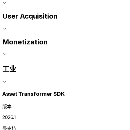
User Acquisition
Monetization
工业
Asset Transformer SDK
版本:
2026.1
受支持