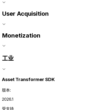
User Acquisition
Monetization
工业
Asset Transformer SDK
版本:
2026.1
受支持