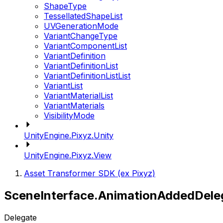
ShapeType
TessellatedShapeList
UVGenerationMode
VariantChangeType
VariantComponentList
VariantDefinition
VariantDefinitionList
VariantDefinitionListList
VariantList
VariantMaterialList
VariantMaterials
VisibilityMode
UnityEngine.Pixyz.Unity
UnityEngine.Pixyz.View
Asset Transformer SDK (ex Pixyz)
SceneInterface.AnimationAddedDele
Delegate