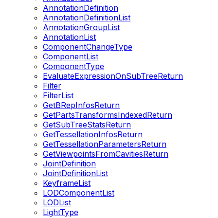
AnnotationDefinition
AnnotationDefinitionList
AnnotationGroupList
AnnotationList
ComponentChangeType
ComponentList
ComponentType
EvaluateExpressionOnSubTreeReturn
Filter
FilterList
GetBRepInfosReturn
GetPartsTransformsIndexedReturn
GetSubTreeStatsReturn
GetTessellationInfosReturn
GetTessellationParametersReturn
GetViewpointsFromCavitiesReturn
JointDefinition
JointDefinitionList
KeyframeList
LODComponentList
LODList
LightType