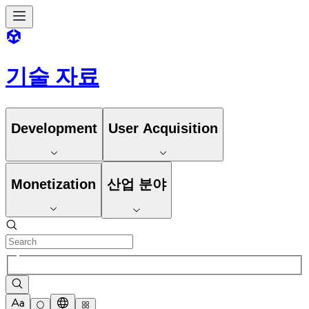
기술 자료
Development
User Acquisition
Monetization
산업 분야