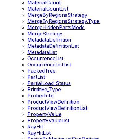
MaterialCount
MaterialCountList
MergeByRegionsStrategy
MergeByRegionsStrategy.Type
MergeHiddenPartsMode
MergeStrategy
MetadataDefinition
MetadataDefinitionList
MetadataList
OccurrenceList
OccurrenceListList
PackedTree
PartList
PartialLoad_Status
Primitive_Type
ProberInfo
ProductViewDefinition
ProductViewDefinitionList
PropertyValue
PropertyValueList
RayHit
RayHitList