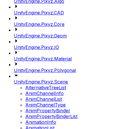
UnityEngine.Pixyz.Algo
UnityEngine.Pixyz.CAD
UnityEngine.Pixyz.Core
UnityEngine.Pixyz.Geom
UnityEngine.Pixyz.IO
UnityEngine.Pixyz.Material
UnityEngine.Pixyz.Polygonal
UnityEngine.Pixyz.Scene
AlternativeTreeList
AnimChannelInfo
AnimChannelList
AnimChannelType
AnimPropertyBinder
AnimPropertyBinderList
AnimationInfo
AnimationList