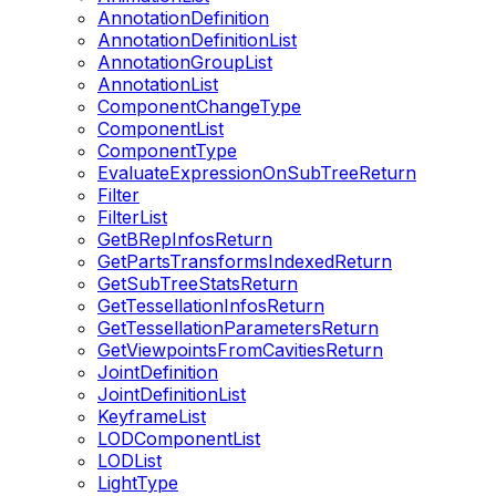
AnnotationDefinition
AnnotationDefinitionList
AnnotationGroupList
AnnotationList
ComponentChangeType
ComponentList
ComponentType
EvaluateExpressionOnSubTreeReturn
Filter
FilterList
GetBRepInfosReturn
GetPartsTransformsIndexedReturn
GetSubTreeStatsReturn
GetTessellationInfosReturn
GetTessellationParametersReturn
GetViewpointsFromCavitiesReturn
JointDefinition
JointDefinitionList
KeyframeList
LODComponentList
LODList
LightType