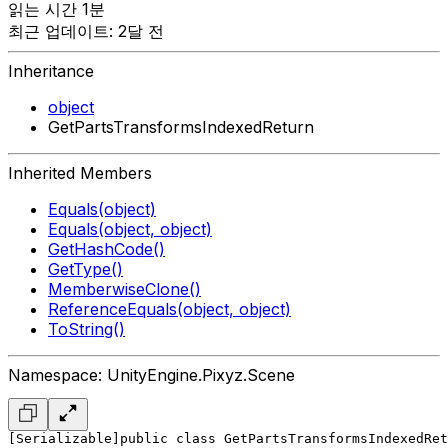
읽는 시간 1분
최근 업데이트: 2달 전
Inheritance
object
GetPartsTransformsIndexedReturn
Inherited Members
Equals(object)
Equals(object, object)
GetHashCode()
GetType()
MemberwiseClone()
ReferenceEquals(object, object)
ToString()
Namespace: UnityEngine.Pixyz.Scene
[Serializable]
public class GetPartsTransformsIndexedRet