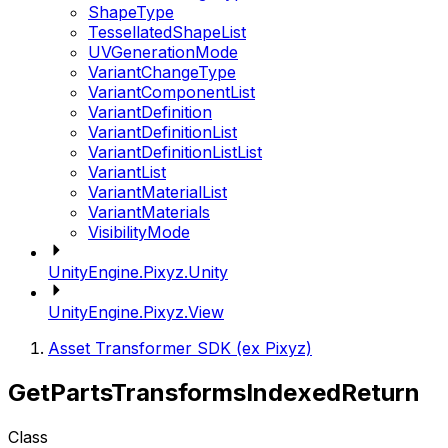
ShapeType
TessellatedShapeList
UVGenerationMode
VariantChangeType
VariantComponentList
VariantDefinition
VariantDefinitionList
VariantDefinitionListList
VariantList
VariantMaterialList
VariantMaterials
VisibilityMode
UnityEngine.Pixyz.Unity
UnityEngine.Pixyz.View
Asset Transformer SDK (ex Pixyz)
GetPartsTransformsIndexedReturn
Class