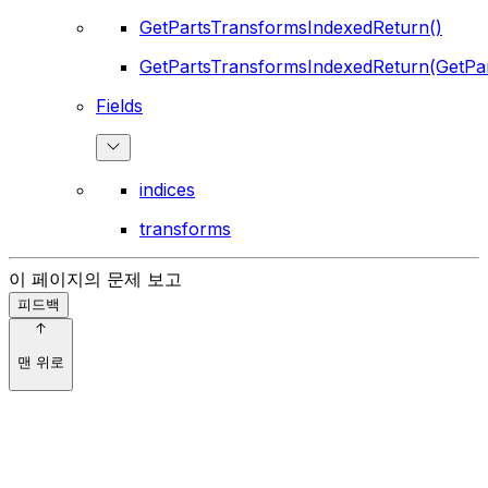
GetPartsTransformsIndexedReturn()
GetPartsTransformsIndexedReturn(GetPa
Fields
indices
transforms
이 페이지의 문제 보고
피드백
맨 위로