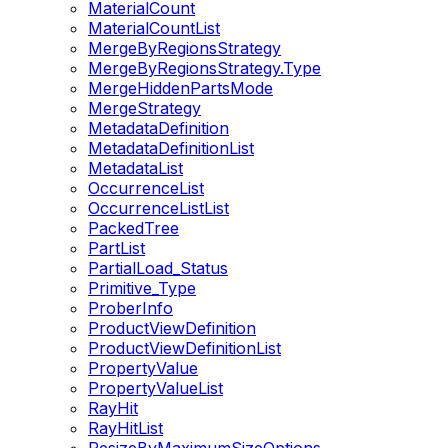
MaterialCount
MaterialCountList
MergeByRegionsStrategy
MergeByRegionsStrategy.Type
MergeHiddenPartsMode
MergeStrategy
MetadataDefinition
MetadataDefinitionList
MetadataList
OccurrenceList
OccurrenceListList
PackedTree
PartList
PartialLoad_Status
Primitive_Type
ProberInfo
ProductViewDefinition
ProductViewDefinitionList
PropertyValue
PropertyValueList
RayHit
RayHitList