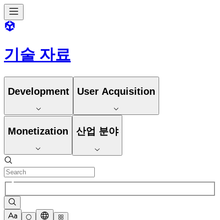
기술 자료
Development
User Acquisition
Monetization
산업 분야