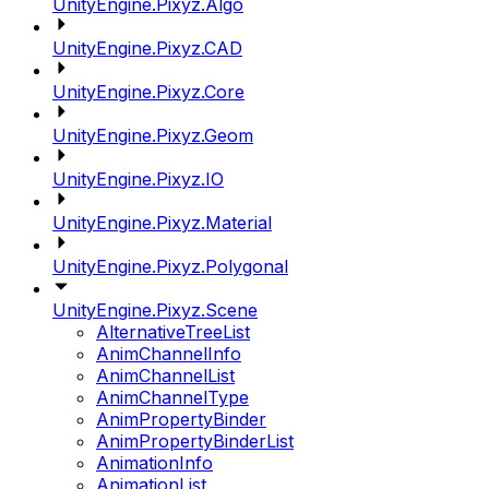
UnityEngine.Pixyz.Algo
UnityEngine.Pixyz.CAD
UnityEngine.Pixyz.Core
UnityEngine.Pixyz.Geom
UnityEngine.Pixyz.IO
UnityEngine.Pixyz.Material
UnityEngine.Pixyz.Polygonal
UnityEngine.Pixyz.Scene
AlternativeTreeList
AnimChannelInfo
AnimChannelList
AnimChannelType
AnimPropertyBinder
AnimPropertyBinderList
AnimationInfo
AnimationList