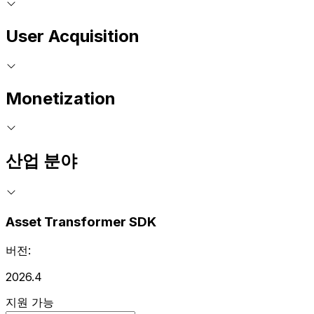
User Acquisition
Monetization
산업 분야
Asset Transformer SDK
버전:
2026.4
지원 가능