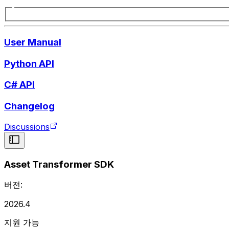
User Manual
Python API
C# API
Changelog
Discussions
Asset Transformer SDK
버전:
2026.4
지원 가능