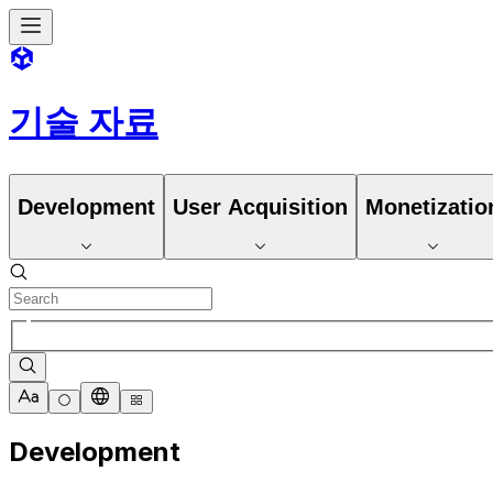
기술 자료
Development
User Acquisition
Monetizatio
Development