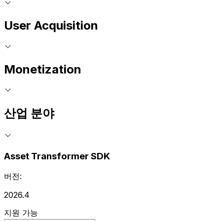
User Acquisition
Monetization
산업 분야
Asset Transformer SDK
버전:
2026.4
지원 가능