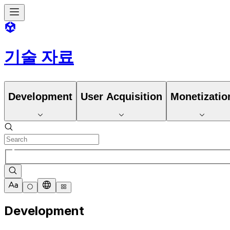
기술 자료
Development
User Acquisition
Monetizatio
Development