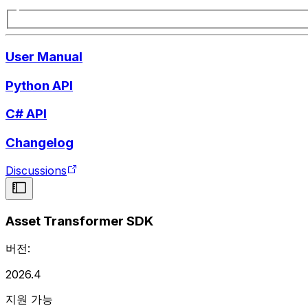
User Manual
Python API
C# API
Changelog
Discussions
Asset Transformer SDK
버전:
2026.4
지원 가능