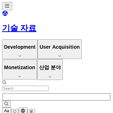
기술 자료
Development
User Acquisition
Monetization
산업 분야