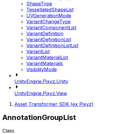
ShapeType
TessellatedShapeList
UVGenerationMode
VariantChangeType
VariantComponentList
VariantDefinition
VariantDefinitionList
VariantDefinitionListList
VariantList
VariantMaterialList
VariantMaterials
VisibilityMode
UnityEngine.Pixyz.Unity
UnityEngine.Pixyz.View
Asset Transformer SDK (ex Pixyz)
AnnotationGroupList
Class