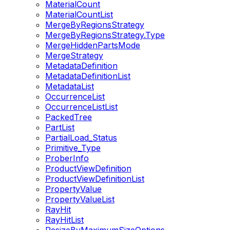
MaterialCount
MaterialCountList
MergeByRegionsStrategy
MergeByRegionsStrategy.Type
MergeHiddenPartsMode
MergeStrategy
MetadataDefinition
MetadataDefinitionList
MetadataList
OccurrenceList
OccurrenceListList
PackedTree
PartList
PartialLoad_Status
Primitive_Type
ProberInfo
ProductViewDefinition
ProductViewDefinitionList
PropertyValue
PropertyValueList
RayHit
RayHitList