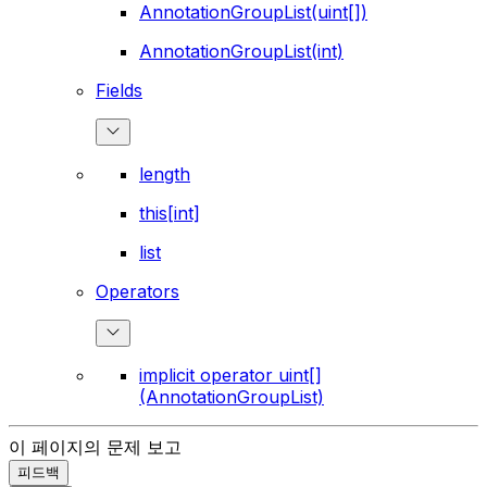
AnnotationGroupList(uint[])
AnnotationGroupList(int)
Fields
length
this[int]
list
Operators
implicit operator uint[]
(AnnotationGroupList)
이 페이지의 문제 보고
피드백