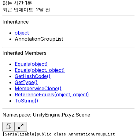
읽는 시간 1분
최근 업데이트: 2달 전
Inheritance
object
AnnotationGroupList
Inherited Members
Equals(object)
Equals(object, object)
GetHashCode()
GetType()
MemberwiseClone()
ReferenceEquals(object, object)
ToString()
Namespace: UnityEngine.Pixyz.Scene
[Serializable]
public class AnnotationGroupList