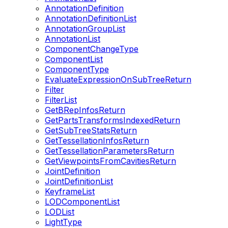
AnnotationDefinition
AnnotationDefinitionList
AnnotationGroupList
AnnotationList
ComponentChangeType
ComponentList
ComponentType
EvaluateExpressionOnSubTreeReturn
Filter
FilterList
GetBRepInfosReturn
GetPartsTransformsIndexedReturn
GetSubTreeStatsReturn
GetTessellationInfosReturn
GetTessellationParametersReturn
GetViewpointsFromCavitiesReturn
JointDefinition
JointDefinitionList
KeyframeList
LODComponentList
LODList
LightType