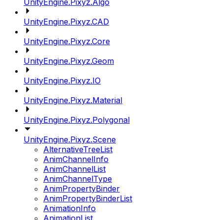
UnityEngine.Pixyz.Algo
UnityEngine.Pixyz.CAD
UnityEngine.Pixyz.Core
UnityEngine.Pixyz.Geom
UnityEngine.Pixyz.IO
UnityEngine.Pixyz.Material
UnityEngine.Pixyz.Polygonal
UnityEngine.Pixyz.Scene
AlternativeTreeList
AnimChannelInfo
AnimChannelList
AnimChannelType
AnimPropertyBinder
AnimPropertyBinderList
AnimationInfo
AnimationList