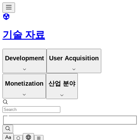
기술 자료
Development
User Acquisition
Monetization
산업 분야