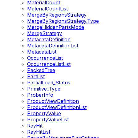
MaterialCount
MaterialCountList
MergeByRegionsStrategy
MergeByRegionsStrategy.Type
MergeHiddenPartsMode
MergeStrategy
MetadataDefinition
MetadataDefinitionList
MetadataList
OccurrenceList
OccurrenceListList
PackedTree
PartList
PartialLoad_Status
Primitive_Type
ProberInfo
ProductViewDefinition
ProductViewDefinitionList
PropertyValue
PropertyValueList
RayHit
RayHitList