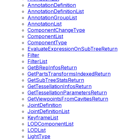
AnnotationDefinition
AnnotationDefinitionList
AnnotationGroupList
AnnotationList
ComponentChangeType
ComponentList
ComponentType
EvaluateExpressionOnSubTreeReturn
Filter
FilterList
GetBRepInfosReturn
GetPartsTransformsIndexedReturn
GetSubTreeStatsReturn
GetTessellationInfosReturn
GetTessellationParametersReturn
GetViewpointsFromCavitiesReturn
JointDefinition
JointDefinitionList
KeyframeList
LODComponentList
LODList
LightType