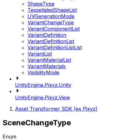
ShapeType
TessellatedShapeList
UVGenerationMode
VariantChangeType
VariantComponentList
VariantDefinition
VariantDefinitionList
VariantDefinitionListList
VariantList
VariantMaterialList
VariantMaterials
VisibilityMode
UnityEngine.Pixyz.Unity
UnityEngine.Pixyz.View
Asset Transformer SDK (ex Pixyz)
SceneChangeType
Enum