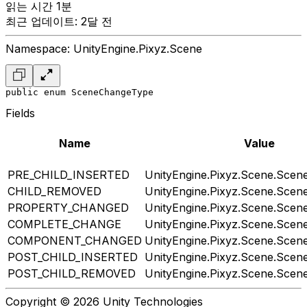
읽는 시간 1분
최근 업데이트: 2달 전
Namespace: UnityEngine.Pixyz.Scene
public enum SceneChangeType
Fields
Name
Value
PRE_CHILD_INSERTED
UnityEngine.Pixyz.Scene.Sce
CHILD_REMOVED
UnityEngine.Pixyz.Scene.Sce
PROPERTY_CHANGED
UnityEngine.Pixyz.Scene.Sce
COMPLETE_CHANGE
UnityEngine.Pixyz.Scene.Sce
COMPONENT_CHANGED
UnityEngine.Pixyz.Scene.Sce
POST_CHILD_INSERTED
UnityEngine.Pixyz.Scene.Sce
POST_CHILD_REMOVED
UnityEngine.Pixyz.Scene.Sce
Copyright © 2026 Unity Technologies