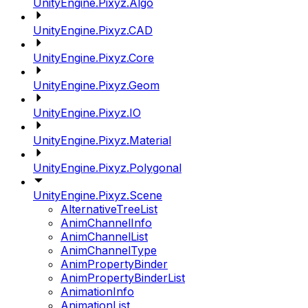
UnityEngine.Pixyz.Algo
UnityEngine.Pixyz.CAD
UnityEngine.Pixyz.Core
UnityEngine.Pixyz.Geom
UnityEngine.Pixyz.IO
UnityEngine.Pixyz.Material
UnityEngine.Pixyz.Polygonal
UnityEngine.Pixyz.Scene
AlternativeTreeList
AnimChannelInfo
AnimChannelList
AnimChannelType
AnimPropertyBinder
AnimPropertyBinderList
AnimationInfo
AnimationList