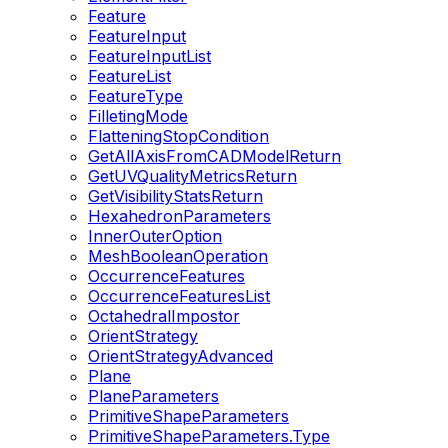
Feature
FeatureInput
FeatureInputList
FeatureList
FeatureType
FilletingMode
FlatteningStopCondition
GetAllAxisFromCADModelReturn
GetUVQualityMetricsReturn
GetVisibilityStatsReturn
HexahedronParameters
InnerOuterOption
MeshBooleanOperation
OccurrenceFeatures
OccurrenceFeaturesList
OctahedralImpostor
OrientStrategy
OrientStrategyAdvanced
Plane
PlaneParameters
PrimitiveShapeParameters
PrimitiveShapeParameters.Type