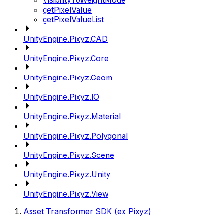
VisibilityToWeightMode
getPixelValue
getPixelValueList
UnityEngine.Pixyz.CAD
UnityEngine.Pixyz.Core
UnityEngine.Pixyz.Geom
UnityEngine.Pixyz.IO
UnityEngine.Pixyz.Material
UnityEngine.Pixyz.Polygonal
UnityEngine.Pixyz.Scene
UnityEngine.Pixyz.Unity
UnityEngine.Pixyz.View
Asset Transformer SDK (ex Pixyz)