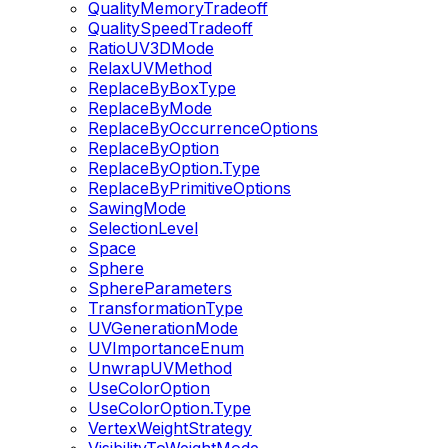
QualityMemoryTradeoff
QualitySpeedTradeoff
RatioUV3DMode
RelaxUVMethod
ReplaceByBoxType
ReplaceByMode
ReplaceByOccurrenceOptions
ReplaceByOption
ReplaceByOption.Type
ReplaceByPrimitiveOptions
SawingMode
SelectionLevel
Space
Sphere
SphereParameters
TransformationType
UVGenerationMode
UVImportanceEnum
UnwrapUVMethod
UseColorOption
UseColorOption.Type
VertexWeightStrategy