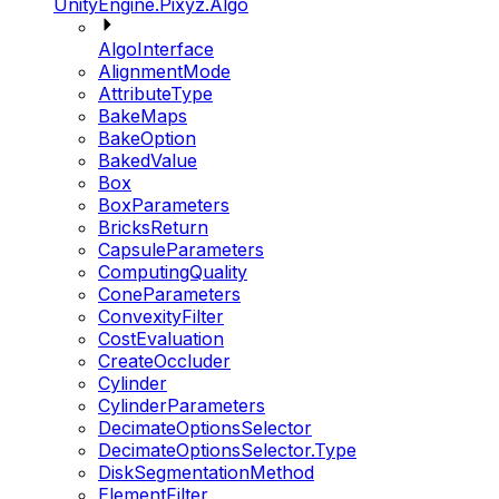
UnityEngine.Pixyz.Algo
AlgoInterface
AlignmentMode
AttributeType
BakeMaps
BakeOption
BakedValue
Box
BoxParameters
BricksReturn
CapsuleParameters
ComputingQuality
ConeParameters
ConvexityFilter
CostEvaluation
CreateOccluder
Cylinder
CylinderParameters
DecimateOptionsSelector
DecimateOptionsSelector.Type
DiskSegmentationMethod
ElementFilter