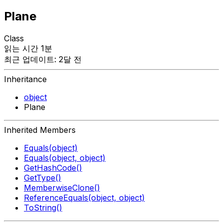
Plane
Class
읽는 시간 1분
최근 업데이트: 2달 전
Inheritance
object
Plane
Inherited Members
Equals(object)
Equals(object, object)
GetHashCode()
GetType()
MemberwiseClone()
ReferenceEquals(object, object)
ToString()