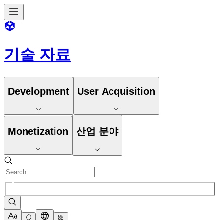
기술 자료
Development
User Acquisition
Monetization
산업 분야