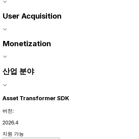
User Acquisition
Monetization
산업 분야
Asset Transformer SDK
버전:
2026.4
지원 가능