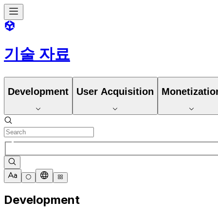
기술 자료
Development
User Acquisition
Monetizatio
Development