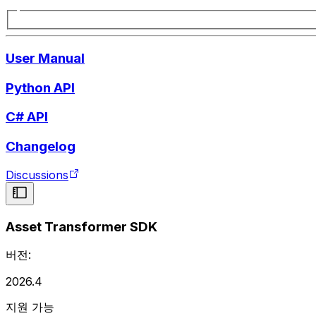
User Manual
Python API
C# API
Changelog
Discussions
Asset Transformer SDK
버전:
2026.4
지원 가능