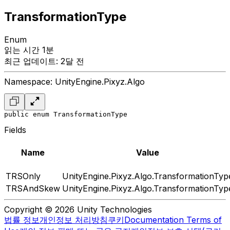
TransformationType
Enum
읽는 시간 1분
최근 업데이트: 2달 전
Namespace: UnityEngine.Pixyz.Algo
public enum TransformationType
Fields
Name
Value
TRSOnly
UnityEngine.Pixyz.Algo.TransformationTyp
TRSAndSkew
UnityEngine.Pixyz.Algo.TransformationTyp
Copyright © 2026 Unity Technologies
법률 정보
개인정보 처리방침
쿠키
Documentation Terms of