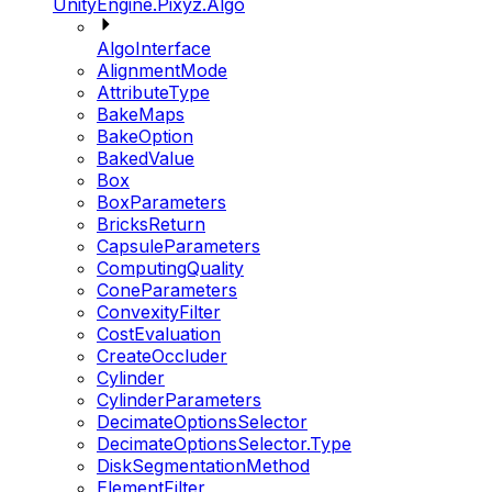
UnityEngine.Pixyz.Algo
AlgoInterface
AlignmentMode
AttributeType
BakeMaps
BakeOption
BakedValue
Box
BoxParameters
BricksReturn
CapsuleParameters
ComputingQuality
ConeParameters
ConvexityFilter
CostEvaluation
CreateOccluder
Cylinder
CylinderParameters
DecimateOptionsSelector
DecimateOptionsSelector.Type
DiskSegmentationMethod
ElementFilter