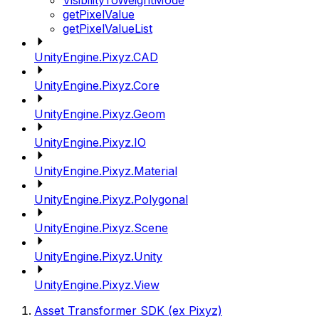
VisibilityToWeightMode
getPixelValue
getPixelValueList
UnityEngine.Pixyz.CAD
UnityEngine.Pixyz.Core
UnityEngine.Pixyz.Geom
UnityEngine.Pixyz.IO
UnityEngine.Pixyz.Material
UnityEngine.Pixyz.Polygonal
UnityEngine.Pixyz.Scene
UnityEngine.Pixyz.Unity
UnityEngine.Pixyz.View
Asset Transformer SDK (ex Pixyz)