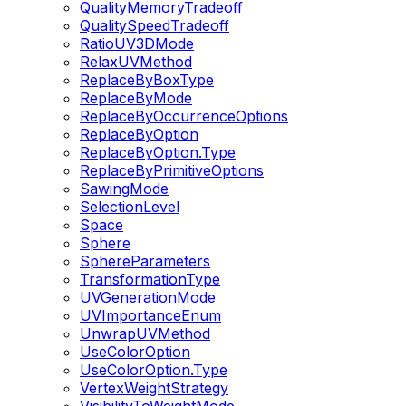
QualityMemoryTradeoff
QualitySpeedTradeoff
RatioUV3DMode
RelaxUVMethod
ReplaceByBoxType
ReplaceByMode
ReplaceByOccurrenceOptions
ReplaceByOption
ReplaceByOption.Type
ReplaceByPrimitiveOptions
SawingMode
SelectionLevel
Space
Sphere
SphereParameters
TransformationType
UVGenerationMode
UVImportanceEnum
UnwrapUVMethod
UseColorOption
UseColorOption.Type
VertexWeightStrategy