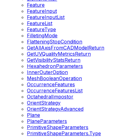
Feature
FeatureInput
FeatureInputList
FeatureList
FeatureType
FilletingMode
FlatteningStopCondition
GetAllAxisFromCADModelReturn
GetUVQualityMetricsReturn
GetVisibilityStatsReturn
HexahedronParameters
InnerOuterOption
MeshBooleanOperation
OccurrenceFeatures
OccurrenceFeaturesList
OctahedralImpostor
OrientStrategy
OrientStrategyAdvanced
Plane
PlaneParameters
PrimitiveShapeParameters
PrimitiveShapeParameters.Type