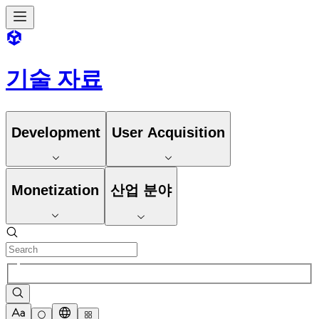
기술 자료
Development
User Acquisition
Monetization
산업 분야