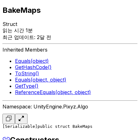
BakeMaps
Struct
읽는 시간 1분
최근 업데이트: 2달 전
Inherited Members
Equals(object)
GetHashCode()
ToString()
Equals(object, object)
GetType()
ReferenceEquals(object, object)
Namespace: UnityEngine.Pixyz.Algo
[Serializable]
public struct BakeMaps
Constructors