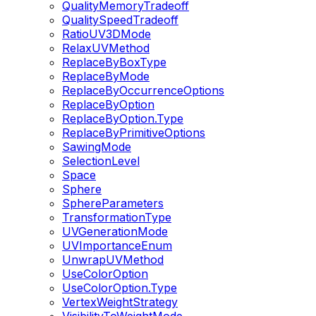
QualityMemoryTradeoff
QualitySpeedTradeoff
RatioUV3DMode
RelaxUVMethod
ReplaceByBoxType
ReplaceByMode
ReplaceByOccurrenceOptions
ReplaceByOption
ReplaceByOption.Type
ReplaceByPrimitiveOptions
SawingMode
SelectionLevel
Space
Sphere
SphereParameters
TransformationType
UVGenerationMode
UVImportanceEnum
UnwrapUVMethod
UseColorOption
UseColorOption.Type
VertexWeightStrategy