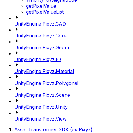
VisibilityToWeightMode
getPixelValue
getPixelValueList
UnityEngine.Pixyz.CAD
UnityEngine.Pixyz.Core
UnityEngine.Pixyz.Geom
UnityEngine.Pixyz.IO
UnityEngine.Pixyz.Material
UnityEngine.Pixyz.Polygonal
UnityEngine.Pixyz.Scene
UnityEngine.Pixyz.Unity
UnityEngine.Pixyz.View
Asset Transformer SDK (ex Pixyz)