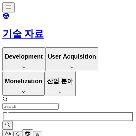
기술 자료
Development
User Acquisition
Monetization
산업 분야