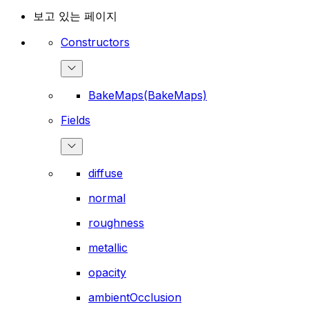
보고 있는 페이지
Constructors
BakeMaps(BakeMaps)
Fields
diffuse
normal
roughness
metallic
opacity
ambientOcclusion