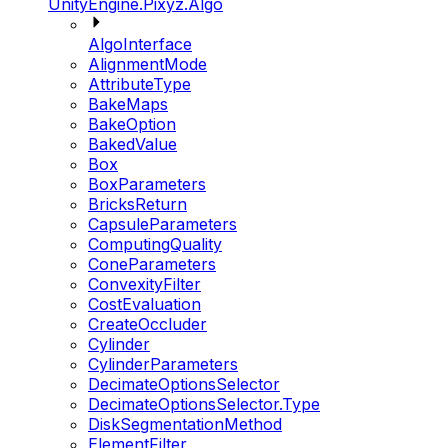
UnityEngine.Pixyz.Algo
AlgoInterface
AlignmentMode
AttributeType
BakeMaps
BakeOption
BakedValue
Box
BoxParameters
BricksReturn
CapsuleParameters
ComputingQuality
ConeParameters
ConvexityFilter
CostEvaluation
CreateOccluder
Cylinder
CylinderParameters
DecimateOptionsSelector
DecimateOptionsSelector.Type
DiskSegmentationMethod
ElementFilter