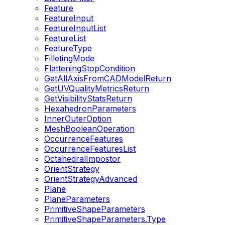
Feature
FeatureInput
FeatureInputList
FeatureList
FeatureType
FilletingMode
FlatteningStopCondition
GetAllAxisFromCADModelReturn
GetUVQualityMetricsReturn
GetVisibilityStatsReturn
HexahedronParameters
InnerOuterOption
MeshBooleanOperation
OccurrenceFeatures
OccurrenceFeaturesList
OctahedralImpostor
OrientStrategy
OrientStrategyAdvanced
Plane
PlaneParameters
PrimitiveShapeParameters
PrimitiveShapeParameters.Type