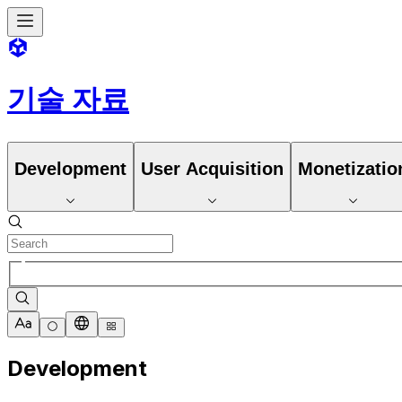
기술 자료
Development
User Acquisition
Monetizatio
Development