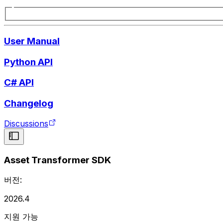
User Manual
Python API
C# API
Changelog
Discussions
Asset Transformer SDK
버전:
2026.4
지원 가능