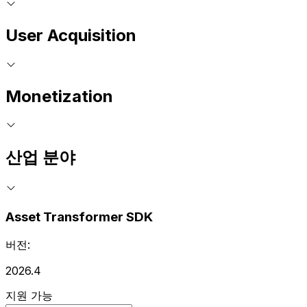
User Acquisition
Monetization
산업 분야
Asset Transformer SDK
버전:
2026.4
지원 가능