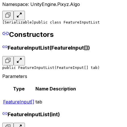
Namespace: UnityEngine.Pixyz.Algo
[Serializable]
public class FeatureInputList
Constructors
FeatureInputList(FeatureInput[])
public FeatureInputList(FeatureInput[] tab)
Parameters
Type
Name
Description
FeatureInput[]
tab
FeatureInputList(int)