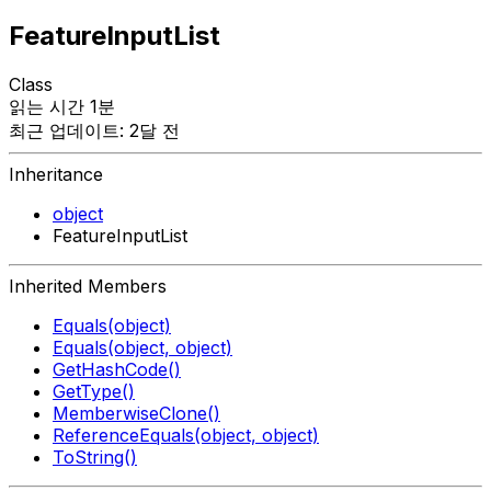
FeatureInputList
Class
읽는 시간 1분
최근 업데이트: 2달 전
Inheritance
object
FeatureInputList
Inherited Members
Equals(object)
Equals(object, object)
GetHashCode()
GetType()
MemberwiseClone()
ReferenceEquals(object, object)
ToString()