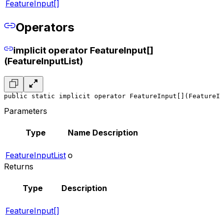
FeatureInput[]
Operators
implicit operator FeatureInput[]
(FeatureInputList)
public static implicit operator FeatureInput[](FeatureI
Parameters
Type
Name
Description
FeatureInputList
o
Returns
Type
Description
FeatureInput[]