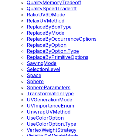
QualityMemoryTradeoff
QualitySpeedTradeoff
RatioUV3DMode
RelaxUVMethod
ReplaceByBoxType
ReplaceByMode
ReplaceByOccurrenceOptions
ReplaceByOption
ReplaceByOption.Type
ReplaceByPrimitiveOptions
SawingMode
SelectionLevel
Space
Sphere
SphereParameters
TransformationType
UVGenerationMode
UVImportanceEnum
UnwrapUVMethod
UseColorOption
UseColorOption.Type
VertexWeightStrategy