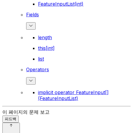
FeatureInputList(int)
Fields
length
this[int]
list
Operators
implicit operator FeatureInput[]
(FeatureInputList)
이 페이지의 문제 보고
피드백