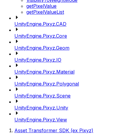
VisibilityToWeightMode
getPixelValue
getPixelValueList
UnityEngine.Pixyz.CAD
UnityEngine.Pixyz.Core
UnityEngine.Pixyz.Geom
UnityEngine.Pixyz.IO
UnityEngine.Pixyz.Material
UnityEngine.Pixyz.Polygonal
UnityEngine.Pixyz.Scene
UnityEngine.Pixyz.Unity
UnityEngine.Pixyz.View
Asset Transformer SDK (ex Pixyz)