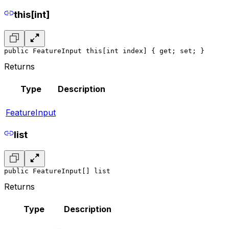
this[int]
public FeatureInput this[int index] { get; set; }
Returns
Type
Description
FeatureInput
list
public FeatureInput[] list
Returns
Type
Description