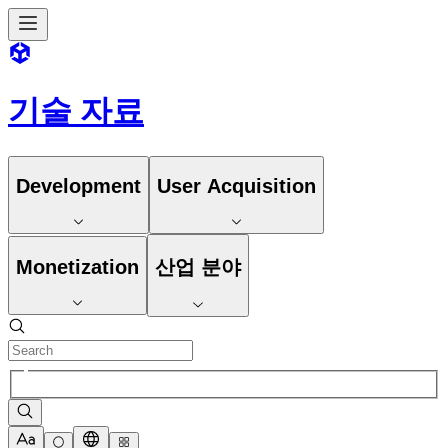
기술 자료
Development
User Acquisition
Monetization
산업 분야