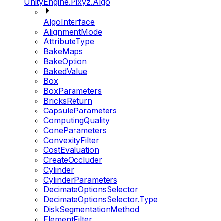
UnityEngine.Pixyz.Algo
AlgoInterface
AlignmentMode
AttributeType
BakeMaps
BakeOption
BakedValue
Box
BoxParameters
BricksReturn
CapsuleParameters
ComputingQuality
ConeParameters
ConvexityFilter
CostEvaluation
CreateOccluder
Cylinder
CylinderParameters
DecimateOptionsSelector
DecimateOptionsSelector.Type
DiskSegmentationMethod
ElementFilter