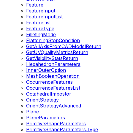
Feature
FeatureInput
FeatureInputList
FeatureList
FeatureType
FilletingMode
FlatteningStopCondition
GetAllAxisFromCADModelReturn
GetUVQualityMetricsReturn
GetVisibilityStatsReturn
HexahedronParameters
InnerOuterOption
MeshBooleanOperation
OccurrenceFeatures
OccurrenceFeaturesList
OctahedralImpostor
OrientStrategy
OrientStrategyAdvanced
Plane
PlaneParameters
PrimitiveShapeParameters
PrimitiveShapeParameters.Type