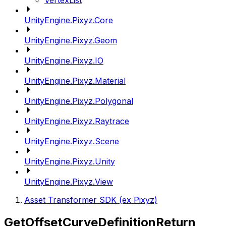
VertexList
UnityEngine.Pixyz.Core
UnityEngine.Pixyz.Geom
UnityEngine.Pixyz.IO
UnityEngine.Pixyz.Material
UnityEngine.Pixyz.Polygonal
UnityEngine.Pixyz.Raytrace
UnityEngine.Pixyz.Scene
UnityEngine.Pixyz.Unity
UnityEngine.Pixyz.View
Asset Transformer SDK (ex Pixyz)
GetOffsetCurveDefinitionReturn