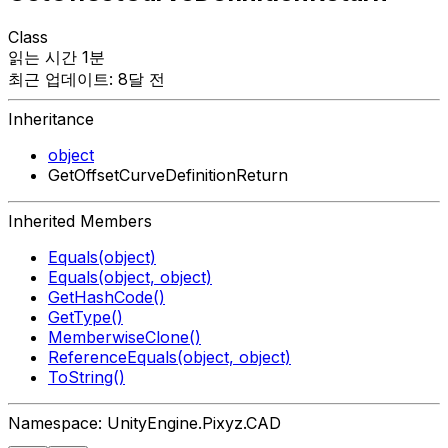
Class
읽는 시간 1분
최근 업데이트: 8달 전
Inheritance
object
GetOffsetCurveDefinitionReturn
Inherited Members
Equals(object)
Equals(object, object)
GetHashCode()
GetType()
MemberwiseClone()
ReferenceEquals(object, object)
ToString()
Namespace: UnityEngine.Pixyz.CAD