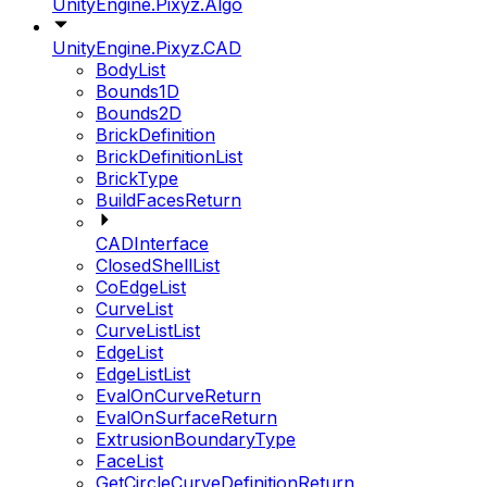
UnityEngine.Pixyz.Algo
UnityEngine.Pixyz.CAD
BodyList
Bounds1D
Bounds2D
BrickDefinition
BrickDefinitionList
BrickType
BuildFacesReturn
CADInterface
ClosedShellList
CoEdgeList
CurveList
CurveListList
EdgeList
EdgeListList
EvalOnCurveReturn
EvalOnSurfaceReturn
ExtrusionBoundaryType
FaceList
GetCircleCurveDefinitionReturn