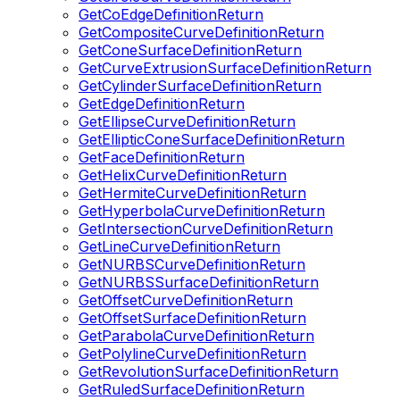
GetCoEdgeDefinitionReturn
GetCompositeCurveDefinitionReturn
GetConeSurfaceDefinitionReturn
GetCurveExtrusionSurfaceDefinitionReturn
GetCylinderSurfaceDefinitionReturn
GetEdgeDefinitionReturn
GetEllipseCurveDefinitionReturn
GetEllipticConeSurfaceDefinitionReturn
GetFaceDefinitionReturn
GetHelixCurveDefinitionReturn
GetHermiteCurveDefinitionReturn
GetHyperbolaCurveDefinitionReturn
GetIntersectionCurveDefinitionReturn
GetLineCurveDefinitionReturn
GetNURBSCurveDefinitionReturn
GetNURBSSurfaceDefinitionReturn
GetOffsetCurveDefinitionReturn
GetOffsetSurfaceDefinitionReturn
GetParabolaCurveDefinitionReturn
GetPolylineCurveDefinitionReturn
GetRevolutionSurfaceDefinitionReturn
GetRuledSurfaceDefinitionReturn