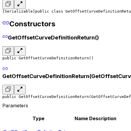
[Serializable]
public class GetOffsetCurveDefinitionRetu
Constructors
GetOffsetCurveDefinitionReturn()
public GetOffsetCurveDefinitionReturn()
GetOffsetCurveDefinitionReturn(GetOffsetCurv
public GetOffsetCurveDefinitionReturn(GetOffsetCurveDef
Parameters
Type
Name
Description