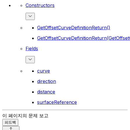
Constructors
GetOffsetCurveDefinitionReturn()
GetOffsetCurveDefinitionReturn(GetOffset
Fields
curve
direction
distance
surfaceReference
이 페이지의 문제 보고
피드백