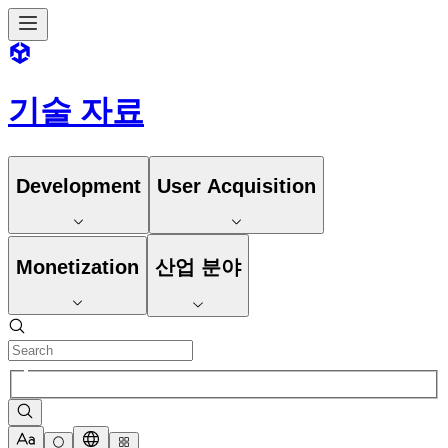
기술 자료
Development
User Acquisition
Monetization
산업 분야