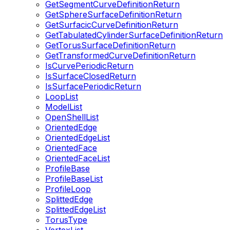
GetSegmentCurveDefinitionReturn
GetSphereSurfaceDefinitionReturn
GetSurfacicCurveDefinitionReturn
GetTabulatedCylinderSurfaceDefinitionReturn
GetTorusSurfaceDefinitionReturn
GetTransformedCurveDefinitionReturn
IsCurvePeriodicReturn
IsSurfaceClosedReturn
IsSurfacePeriodicReturn
LoopList
ModelList
OpenShellList
OrientedEdge
OrientedEdgeList
OrientedFace
OrientedFaceList
ProfileBase
ProfileBaseList
ProfileLoop
SplittedEdge
SplittedEdgeList
TorusType