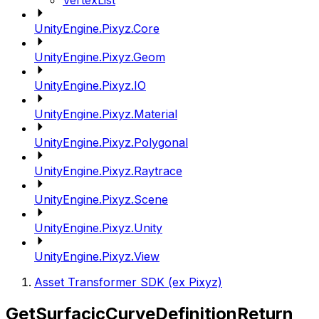
VertexList
UnityEngine.Pixyz.Core
UnityEngine.Pixyz.Geom
UnityEngine.Pixyz.IO
UnityEngine.Pixyz.Material
UnityEngine.Pixyz.Polygonal
UnityEngine.Pixyz.Raytrace
UnityEngine.Pixyz.Scene
UnityEngine.Pixyz.Unity
UnityEngine.Pixyz.View
Asset Transformer SDK (ex Pixyz)
GetSurfacicCurveDefinitionReturn