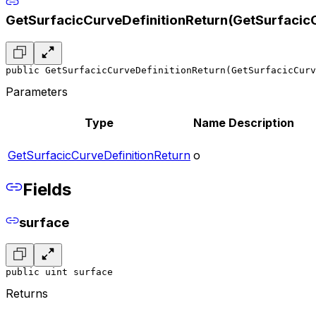
GetSurfacicCurveDefinitionReturn(GetSurfacicC
public GetSurfacicCurveDefinitionReturn(GetSurfacicCur
Parameters
Type
Name
Description
GetSurfacicCurveDefinitionReturn
o
Fields
surface
public uint surface
Returns