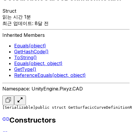
Struct
읽는 시간 1분
최근 업데이트: 8달 전
Inherited Members
Equals(object)
GetHashCode()
ToString()
Equals(object, object)
GetType()
ReferenceEquals(object, object)
Namespace: UnityEngine.Pixyz.CAD
[Serializable]
public struct GetSurfacicCurveDefinitionR
Constructors