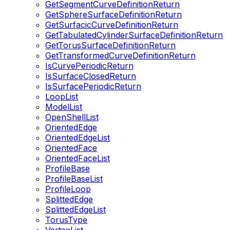
GetSegmentCurveDefinitionReturn
GetSphereSurfaceDefinitionReturn
GetSurfacicCurveDefinitionReturn
GetTabulatedCylinderSurfaceDefinitionReturn
GetTorusSurfaceDefinitionReturn
GetTransformedCurveDefinitionReturn
IsCurvePeriodicReturn
IsSurfaceClosedReturn
IsSurfacePeriodicReturn
LoopList
ModelList
OpenShellList
OrientedEdge
OrientedEdgeList
OrientedFace
OrientedFaceList
ProfileBase
ProfileBaseList
ProfileLoop
SplittedEdge
SplittedEdgeList
TorusType