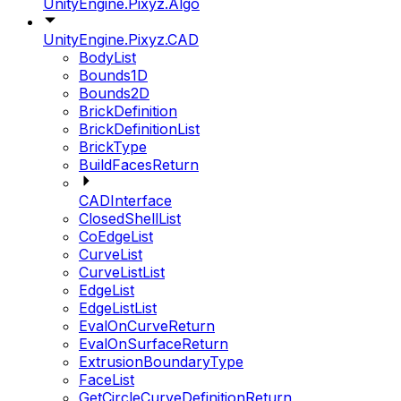
UnityEngine.Pixyz.Algo
UnityEngine.Pixyz.CAD
BodyList
Bounds1D
Bounds2D
BrickDefinition
BrickDefinitionList
BrickType
BuildFacesReturn
CADInterface
ClosedShellList
CoEdgeList
CurveList
CurveListList
EdgeList
EdgeListList
EvalOnCurveReturn
EvalOnSurfaceReturn
ExtrusionBoundaryType
FaceList
GetCircleCurveDefinitionReturn