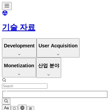
기술 자료
Development
User Acquisition
Monetization
산업 분야