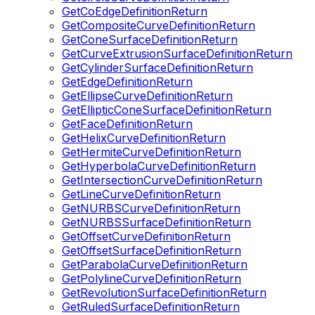
GetCoEdgeDefinitionReturn
GetCompositeCurveDefinitionReturn
GetConeSurfaceDefinitionReturn
GetCurveExtrusionSurfaceDefinitionReturn
GetCylinderSurfaceDefinitionReturn
GetEdgeDefinitionReturn
GetEllipseCurveDefinitionReturn
GetEllipticConeSurfaceDefinitionReturn
GetFaceDefinitionReturn
GetHelixCurveDefinitionReturn
GetHermiteCurveDefinitionReturn
GetHyperbolaCurveDefinitionReturn
GetIntersectionCurveDefinitionReturn
GetLineCurveDefinitionReturn
GetNURBSCurveDefinitionReturn
GetNURBSSurfaceDefinitionReturn
GetOffsetCurveDefinitionReturn
GetOffsetSurfaceDefinitionReturn
GetParabolaCurveDefinitionReturn
GetPolylineCurveDefinitionReturn
GetRevolutionSurfaceDefinitionReturn
GetRuledSurfaceDefinitionReturn