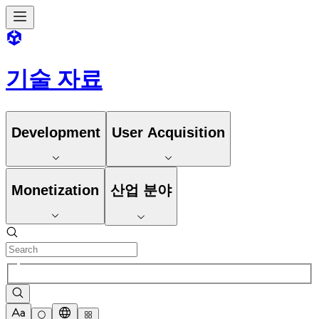
기술 자료
Development
User Acquisition
Monetization
산업 분야