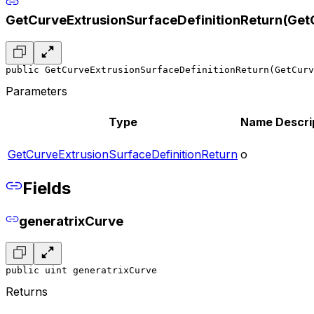
GetCurveExtrusionSurfaceDefinitionReturn(Get
public GetCurveExtrusionSurfaceDefinitionReturn(GetCurv
Parameters
Type
Name
Descri
GetCurveExtrusionSurfaceDefinitionReturn
o
Fields
generatrixCurve
public uint generatrixCurve
Returns