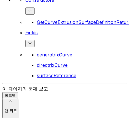
GetCurveExtrusionSurfaceDefinitionRetur
Fields
generatrixCurve
directrixCurve
surfaceReference
이 페이지의 문제 보고
피드백
맨 위로