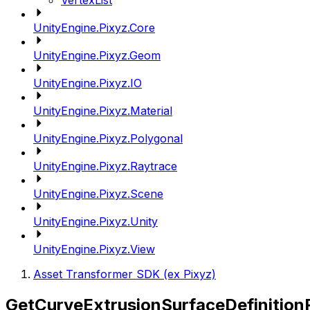
VertexList
UnityEngine.Pixyz.Core
UnityEngine.Pixyz.Geom
UnityEngine.Pixyz.IO
UnityEngine.Pixyz.Material
UnityEngine.Pixyz.Polygonal
UnityEngine.Pixyz.Raytrace
UnityEngine.Pixyz.Scene
UnityEngine.Pixyz.Unity
UnityEngine.Pixyz.View
Asset Transformer SDK (ex Pixyz)
GetCurveExtrusionSurfaceDefinition