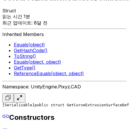
Struct
읽는 시간 1분
최근 업데이트: 8달 전
Inherited Members
Equals(object)
GetHashCode()
ToString()
Equals(object, object)
GetType()
ReferenceEquals(object, object)
Namespace: UnityEngine.Pixyz.CAD
[Serializable]
public struct GetCurveExtrusionSurfaceDef
Constructors