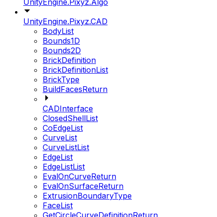
UnityEngine.Pixyz.Algo
UnityEngine.Pixyz.CAD
BodyList
Bounds1D
Bounds2D
BrickDefinition
BrickDefinitionList
BrickType
BuildFacesReturn
CADInterface
ClosedShellList
CoEdgeList
CurveList
CurveListList
EdgeList
EdgeListList
EvalOnCurveReturn
EvalOnSurfaceReturn
ExtrusionBoundaryType
FaceList
GetCircleCurveDefinitionReturn