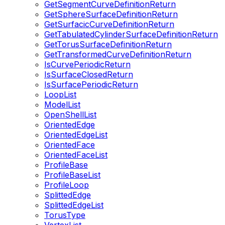
GetSegmentCurveDefinitionReturn
GetSphereSurfaceDefinitionReturn
GetSurfacicCurveDefinitionReturn
GetTabulatedCylinderSurfaceDefinitionReturn
GetTorusSurfaceDefinitionReturn
GetTransformedCurveDefinitionReturn
IsCurvePeriodicReturn
IsSurfaceClosedReturn
IsSurfacePeriodicReturn
LoopList
ModelList
OpenShellList
OrientedEdge
OrientedEdgeList
OrientedFace
OrientedFaceList
ProfileBase
ProfileBaseList
ProfileLoop
SplittedEdge
SplittedEdgeList
TorusType