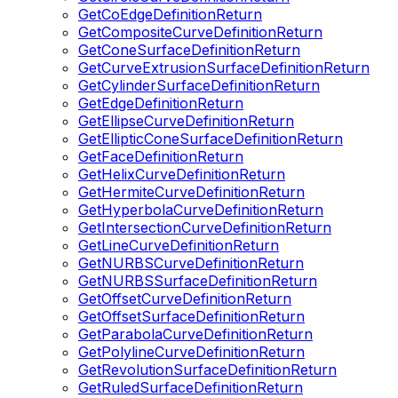
GetCoEdgeDefinitionReturn
GetCompositeCurveDefinitionReturn
GetConeSurfaceDefinitionReturn
GetCurveExtrusionSurfaceDefinitionReturn
GetCylinderSurfaceDefinitionReturn
GetEdgeDefinitionReturn
GetEllipseCurveDefinitionReturn
GetEllipticConeSurfaceDefinitionReturn
GetFaceDefinitionReturn
GetHelixCurveDefinitionReturn
GetHermiteCurveDefinitionReturn
GetHyperbolaCurveDefinitionReturn
GetIntersectionCurveDefinitionReturn
GetLineCurveDefinitionReturn
GetNURBSCurveDefinitionReturn
GetNURBSSurfaceDefinitionReturn
GetOffsetCurveDefinitionReturn
GetOffsetSurfaceDefinitionReturn
GetParabolaCurveDefinitionReturn
GetPolylineCurveDefinitionReturn
GetRevolutionSurfaceDefinitionReturn
GetRuledSurfaceDefinitionReturn