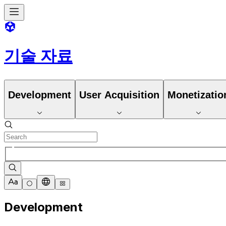
기술 자료
Development
User Acquisition
Monetizatio
Development