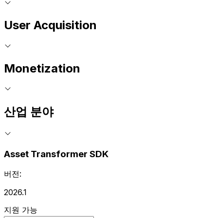
User Acquisition
Monetization
산업 분야
Asset Transformer SDK
버전:
2026.1
지원 가능