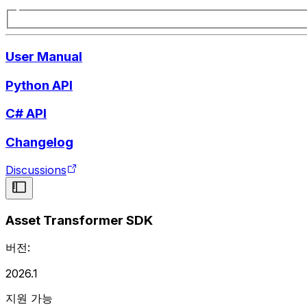
User Manual
Python API
C# API
Changelog
Discussions
Asset Transformer SDK
버전:
2026.1
지원 가능