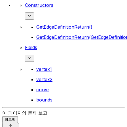
Constructors
GetEdgeDefinitionReturn()
GetEdgeDefinitionReturn(GetEdgeDefinitio
Fields
vertex1
vertex2
curve
bounds
이 페이지의 문제 보고
피드백