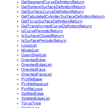
GetSegmentCurveDefinitionReturn
GetSphereSurfaceDefinitionReturn
GetSurfacicCurveDefinitionReturn
GetTabulatedCylinderSurfaceDefinitionReturn
GetTorusSurfaceDefinitionReturn
GetTransformedCurveDefinitionReturn
IsCurvePeriodicReturn
IsSurfaceClosedReturn
IsSurfacePeriodicReturn
LoopList
ModelList
OpenShellList
OrientedEdge
OrientedEdgeList
OrientedFace
OrientedFaceList
ProfileBase
ProfileBaseList
ProfileLoop
SplittedEdge
SplittedEdgeList
TorusType