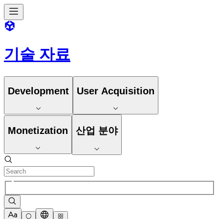
기술 자료
Development
User Acquisition
Monetization
산업 분야