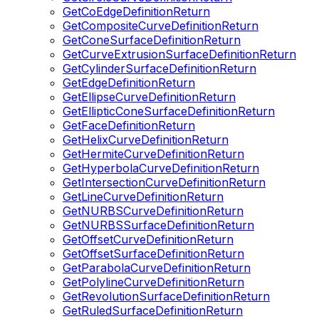
GetCoEdgeDefinitionReturn
GetCompositeCurveDefinitionReturn
GetConeSurfaceDefinitionReturn
GetCurveExtrusionSurfaceDefinitionReturn
GetCylinderSurfaceDefinitionReturn
GetEdgeDefinitionReturn
GetEllipseCurveDefinitionReturn
GetEllipticConeSurfaceDefinitionReturn
GetFaceDefinitionReturn
GetHelixCurveDefinitionReturn
GetHermiteCurveDefinitionReturn
GetHyperbolaCurveDefinitionReturn
GetIntersectionCurveDefinitionReturn
GetLineCurveDefinitionReturn
GetNURBSCurveDefinitionReturn
GetNURBSSurfaceDefinitionReturn
GetOffsetCurveDefinitionReturn
GetOffsetSurfaceDefinitionReturn
GetParabolaCurveDefinitionReturn
GetPolylineCurveDefinitionReturn
GetRevolutionSurfaceDefinitionReturn
GetRuledSurfaceDefinitionReturn