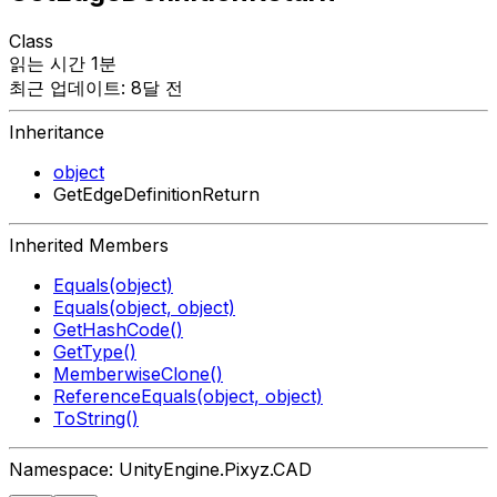
Class
읽는 시간 1분
최근 업데이트: 8달 전
Inheritance
object
GetEdgeDefinitionReturn
Inherited Members
Equals(object)
Equals(object, object)
GetHashCode()
GetType()
MemberwiseClone()
ReferenceEquals(object, object)
ToString()
Namespace: UnityEngine.Pixyz.CAD