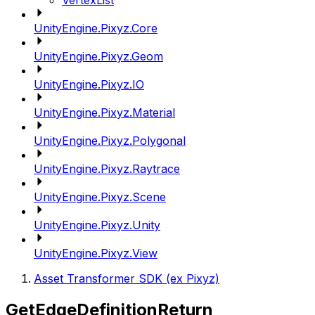
VertexList
UnityEngine.Pixyz.Core
UnityEngine.Pixyz.Geom
UnityEngine.Pixyz.IO
UnityEngine.Pixyz.Material
UnityEngine.Pixyz.Polygonal
UnityEngine.Pixyz.Raytrace
UnityEngine.Pixyz.Scene
UnityEngine.Pixyz.Unity
UnityEngine.Pixyz.View
Asset Transformer SDK (ex Pixyz)
GetEdgeDefinitionReturn