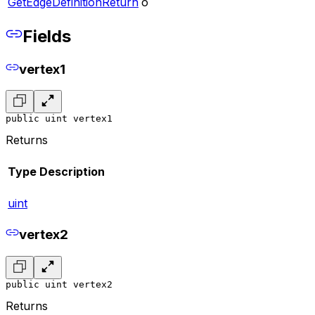
GetEdgeDefinitionReturn
o
Fields
vertex1
public uint vertex1
Returns
Type
Description
uint
vertex2
public uint vertex2
Returns