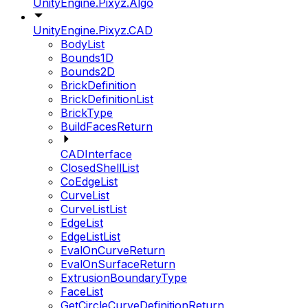
UnityEngine.Pixyz.Algo
UnityEngine.Pixyz.CAD
BodyList
Bounds1D
Bounds2D
BrickDefinition
BrickDefinitionList
BrickType
BuildFacesReturn
CADInterface
ClosedShellList
CoEdgeList
CurveList
CurveListList
EdgeList
EdgeListList
EvalOnCurveReturn
EvalOnSurfaceReturn
ExtrusionBoundaryType
FaceList
GetCircleCurveDefinitionReturn