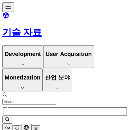
기술 자료
Development
User Acquisition
Monetization
산업 분야