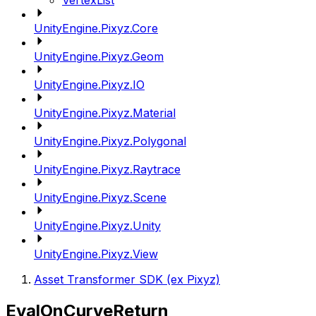
VertexList
UnityEngine.Pixyz.Core
UnityEngine.Pixyz.Geom
UnityEngine.Pixyz.IO
UnityEngine.Pixyz.Material
UnityEngine.Pixyz.Polygonal
UnityEngine.Pixyz.Raytrace
UnityEngine.Pixyz.Scene
UnityEngine.Pixyz.Unity
UnityEngine.Pixyz.View
Asset Transformer SDK (ex Pixyz)
EvalOnCurveReturn