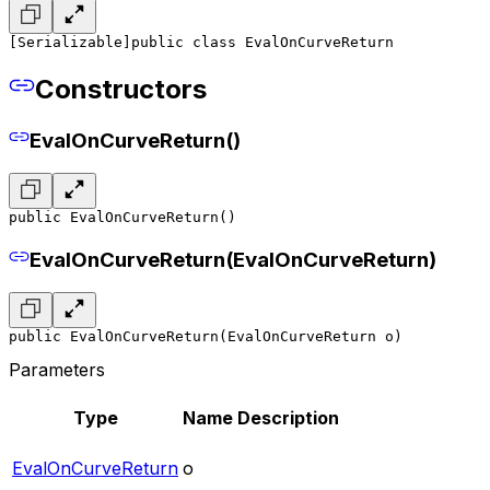
[Serializable]
public class EvalOnCurveReturn
Constructors
EvalOnCurveReturn()
public EvalOnCurveReturn()
EvalOnCurveReturn(EvalOnCurveReturn)
public EvalOnCurveReturn(EvalOnCurveReturn o)
Parameters
Type
Name
Description
EvalOnCurveReturn
o