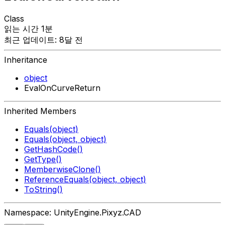
Class
읽는 시간 1분
최근 업데이트: 8달 전
Inheritance
object
EvalOnCurveReturn
Inherited Members
Equals(object)
Equals(object, object)
GetHashCode()
GetType()
MemberwiseClone()
ReferenceEquals(object, object)
ToString()
Namespace: UnityEngine.Pixyz.CAD