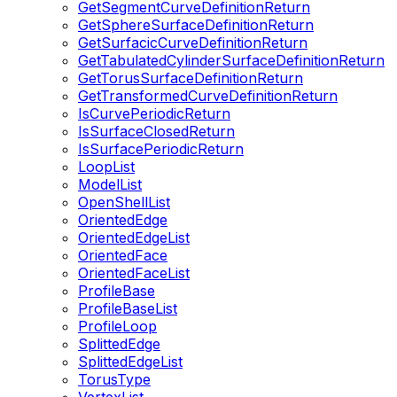
GetSegmentCurveDefinitionReturn
GetSphereSurfaceDefinitionReturn
GetSurfacicCurveDefinitionReturn
GetTabulatedCylinderSurfaceDefinitionReturn
GetTorusSurfaceDefinitionReturn
GetTransformedCurveDefinitionReturn
IsCurvePeriodicReturn
IsSurfaceClosedReturn
IsSurfacePeriodicReturn
LoopList
ModelList
OpenShellList
OrientedEdge
OrientedEdgeList
OrientedFace
OrientedFaceList
ProfileBase
ProfileBaseList
ProfileLoop
SplittedEdge
SplittedEdgeList
TorusType