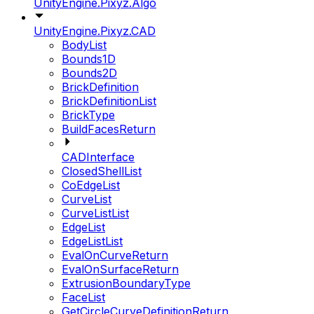
UnityEngine.Pixyz.Algo
UnityEngine.Pixyz.CAD
BodyList
Bounds1D
Bounds2D
BrickDefinition
BrickDefinitionList
BrickType
BuildFacesReturn
CADInterface
ClosedShellList
CoEdgeList
CurveList
CurveListList
EdgeList
EdgeListList
EvalOnCurveReturn
EvalOnSurfaceReturn
ExtrusionBoundaryType
FaceList
GetCircleCurveDefinitionReturn