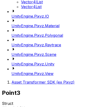
Vector4IList
Vector4List
UnityEngine.Pixyz.IO
UnityEngine.Pixyz.Material
UnityEngine.Pixyz.Polygonal
UnityEngine.Pixyz.Raytrace
UnityEngine.Pixyz.Scene
UnityEngine.Pixyz.Unity
UnityEngine.Pixyz.View
Asset Transformer SDK (ex Pixyz)
Point3
Struct