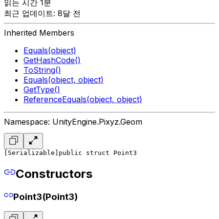
읽는 시간 1분
최근 업데이트: 8달 전
Inherited Members
Equals(object)
GetHashCode()
ToString()
Equals(object, object)
GetType()
ReferenceEquals(object, object)
Namespace: UnityEngine.Pixyz.Geom
[Serializable]
public struct Point3
Constructors
Point3(Point3)