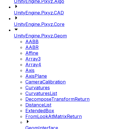
UnityEngine.Pixyz.Algo
UnityEngine.Pixyz.CAD
UnityEngine.Pixyz.Core
UnityEngine.Pixyz.Geom
AABB
AABR
Affine
Array3
Array4
Axis
AxisPlane
CameraCalibration
Curvatures
CurvaturesList
DecomposeTransformReturn
DistanceList
ExtendedBox
FromLookAtMatrixReturn
GeomInterface