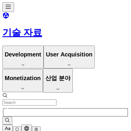
기술 자료
Development
User Acquisition
Monetization
산업 분야