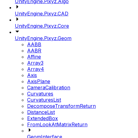
UnityEngine.Pixyz.Algo
UnityEngine.Pixyz.CAD
UnityEngine.Pixyz.Core
UnityEngine.Pixyz.Geom
AABB
AABR
Affine
Array3
Array4
Axis
AxisPlane
CameraCalibration
Curvatures
CurvaturesList
DecomposeTransformReturn
DistanceList
ExtendedBox
FromLookAtMatrixReturn
GeomInterface