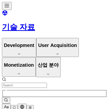
기술 자료
Development
User Acquisition
Monetization
산업 분야