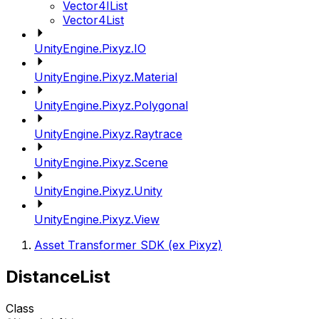
Vector4IList
Vector4List
UnityEngine.Pixyz.IO
UnityEngine.Pixyz.Material
UnityEngine.Pixyz.Polygonal
UnityEngine.Pixyz.Raytrace
UnityEngine.Pixyz.Scene
UnityEngine.Pixyz.Unity
UnityEngine.Pixyz.View
Asset Transformer SDK (ex Pixyz)
DistanceList
Class