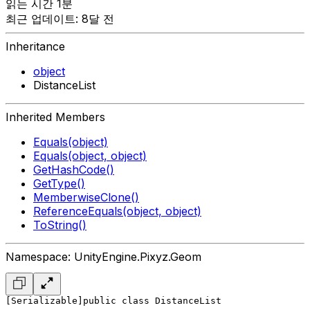
읽는 시간 1분
최근 업데이트: 8달 전
Inheritance
object
DistanceList
Inherited Members
Equals(object)
Equals(object, object)
GetHashCode()
GetType()
MemberwiseClone()
ReferenceEquals(object, object)
ToString()
Namespace: UnityEngine.Pixyz.Geom
[Serializable]
public class DistanceList