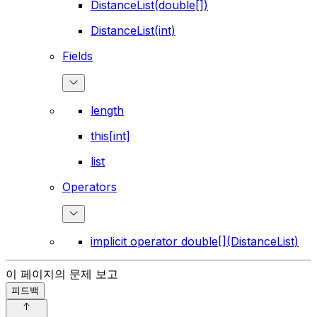
DistanceList(double[])
DistanceList(int)
Fields
length
this[int]
list
Operators
implicit operator double[](DistanceList)
이 페이지의 문제 보고
피드백