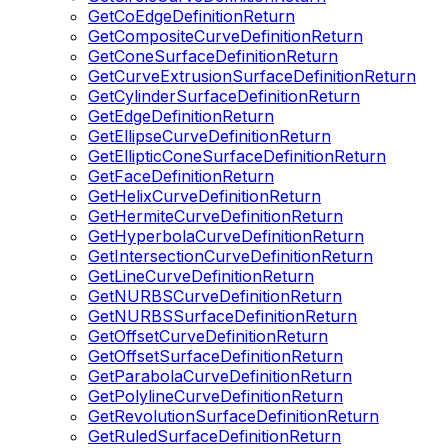
GetCoEdgeDefinitionReturn
GetCompositeCurveDefinitionReturn
GetConeSurfaceDefinitionReturn
GetCurveExtrusionSurfaceDefinitionReturn
GetCylinderSurfaceDefinitionReturn
GetEdgeDefinitionReturn
GetEllipseCurveDefinitionReturn
GetEllipticConeSurfaceDefinitionReturn
GetFaceDefinitionReturn
GetHelixCurveDefinitionReturn
GetHermiteCurveDefinitionReturn
GetHyperbolaCurveDefinitionReturn
GetIntersectionCurveDefinitionReturn
GetLineCurveDefinitionReturn
GetNURBSCurveDefinitionReturn
GetNURBSSurfaceDefinitionReturn
GetOffsetCurveDefinitionReturn
GetOffsetSurfaceDefinitionReturn
GetParabolaCurveDefinitionReturn
GetPolylineCurveDefinitionReturn
GetRevolutionSurfaceDefinitionReturn
GetRuledSurfaceDefinitionReturn