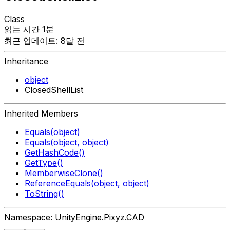
Class
읽는 시간 1분
최근 업데이트: 8달 전
Inheritance
object
ClosedShellList
Inherited Members
Equals(object)
Equals(object, object)
GetHashCode()
GetType()
MemberwiseClone()
ReferenceEquals(object, object)
ToString()
Namespace: UnityEngine.Pixyz.CAD