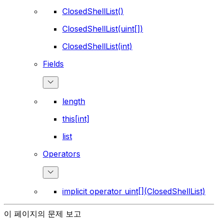
ClosedShellList()
ClosedShellList(uint[])
ClosedShellList(int)
Fields
length
this[int]
list
Operators
implicit operator uint[](ClosedShellList)
이 페이지의 문제 보고