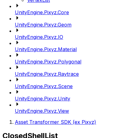
VertexList
UnityEngine.Pixyz.Core
UnityEngine.Pixyz.Geom
UnityEngine.Pixyz.IO
UnityEngine.Pixyz.Material
UnityEngine.Pixyz.Polygonal
UnityEngine.Pixyz.Raytrace
UnityEngine.Pixyz.Scene
UnityEngine.Pixyz.Unity
UnityEngine.Pixyz.View
Asset Transformer SDK (ex Pixyz)
ClosedShellList