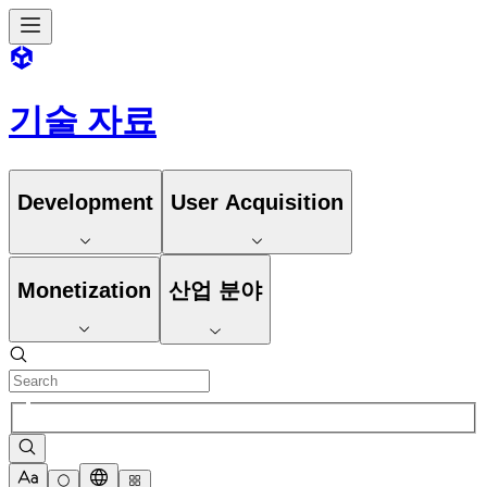
기술 자료
Development
User Acquisition
Monetization
산업 분야