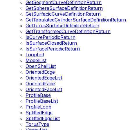
GetSegmentCurveDefinitionReturn
GetSphereSurfaceDefinitionReturn
GetSurfacicCurveDefinitionReturn
GetTabulatedCylinderSurfaceDefinitionReturn
GetTorusSurfaceDefinitionReturn
GetTransformedCurveDefinitionReturn
IsCurvePeriodicReturn
IsSurfaceClosedReturn
IsSurfacePeriodicReturn
LoopList
ModelList
OpenShellList
OrientedEdge
OrientedEdgeList
OrientedFace
OrientedFaceList
ProfileBase
ProfileBaseList
ProfileLoop
SplittedEdge
SplittedEdgeList
TorusType