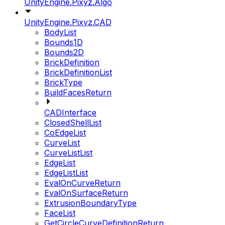
UnityEngine.Pixyz.Algo
UnityEngine.Pixyz.CAD
BodyList
Bounds1D
Bounds2D
BrickDefinition
BrickDefinitionList
BrickType
BuildFacesReturn
CADInterface
ClosedShellList
CoEdgeList
CurveList
CurveListList
EdgeList
EdgeListList
EvalOnCurveReturn
EvalOnSurfaceReturn
ExtrusionBoundaryType
FaceList
GetCircleCurveDefinitionReturn