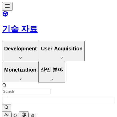
기술 자료
Development
User Acquisition
Monetization
산업 분야