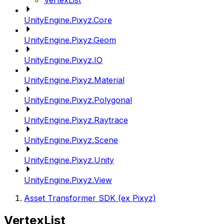
VertexList
UnityEngine.Pixyz.Core
UnityEngine.Pixyz.Geom
UnityEngine.Pixyz.IO
UnityEngine.Pixyz.Material
UnityEngine.Pixyz.Polygonal
UnityEngine.Pixyz.Raytrace
UnityEngine.Pixyz.Scene
UnityEngine.Pixyz.Unity
UnityEngine.Pixyz.View
Asset Transformer SDK (ex Pixyz)
VertexList