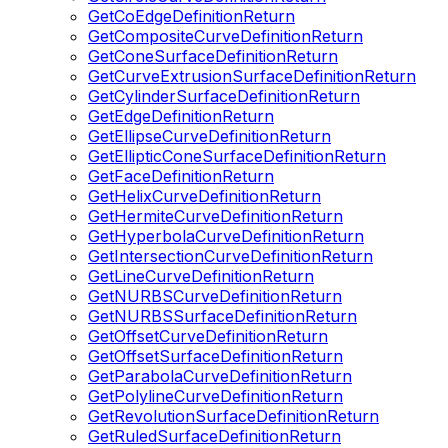
GetCoEdgeDefinitionReturn
GetCompositeCurveDefinitionReturn
GetConeSurfaceDefinitionReturn
GetCurveExtrusionSurfaceDefinitionReturn
GetCylinderSurfaceDefinitionReturn
GetEdgeDefinitionReturn
GetEllipseCurveDefinitionReturn
GetEllipticConeSurfaceDefinitionReturn
GetFaceDefinitionReturn
GetHelixCurveDefinitionReturn
GetHermiteCurveDefinitionReturn
GetHyperbolaCurveDefinitionReturn
GetIntersectionCurveDefinitionReturn
GetLineCurveDefinitionReturn
GetNURBSCurveDefinitionReturn
GetNURBSSurfaceDefinitionReturn
GetOffsetCurveDefinitionReturn
GetOffsetSurfaceDefinitionReturn
GetParabolaCurveDefinitionReturn
GetPolylineCurveDefinitionReturn
GetRevolutionSurfaceDefinitionReturn
GetRuledSurfaceDefinitionReturn