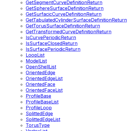
GetSegmentCurveDefinitionReturn
GetSphereSurfaceDefinitionReturn
GetSurfacicCurveDefinitionReturn
GetTabulatedCylinderSurfaceDefinitionReturn
GetTorusSurfaceDefinitionReturn
GetTransformedCurveDefinitionReturn
IsCurvePeriodicReturn
IsSurfaceClosedReturn
IsSurfacePeriodicReturn
LoopList
ModelList
OpenShellList
OrientedEdge
OrientedEdgeList
OrientedFace
OrientedFaceList
ProfileBase
ProfileBaseList
ProfileLoop
SplittedEdge
SplittedEdgeList
TorusType