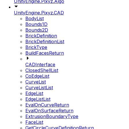
UnityEngine.Pixyz.Algo
UnityEngine.Pixyz.CAD
BodyList
Bounds1D
Bounds2D
BrickDefinition
BrickDefinitionList
BrickType
BuildFacesReturn
CADInterface
ClosedShellList
CoEdgeList
CurveList
CurveListList
EdgeList
EdgeListList
EvalOnCurveReturn
EvalOnSurfaceReturn
ExtrusionBoundaryType
FaceList
GetCircleCurveDefinitionReturn