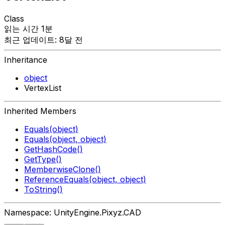
Class
읽는 시간 1분
최근 업데이트: 8달 전
Inheritance
object
VertexList
Inherited Members
Equals(object)
Equals(object, object)
GetHashCode()
GetType()
MemberwiseClone()
ReferenceEquals(object, object)
ToString()
Namespace: UnityEngine.Pixyz.CAD