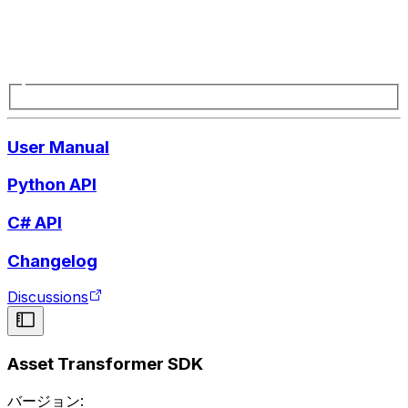
User Manual
Python API
C# API
Changelog
Discussions
Asset Transformer SDK
バージョン: