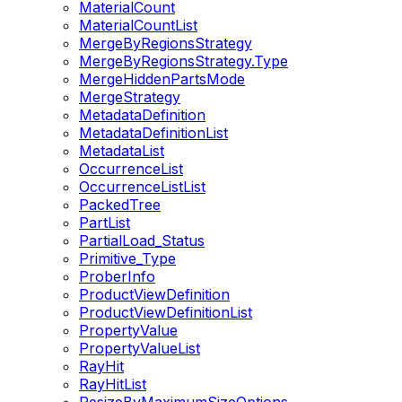
MaterialCount
MaterialCountList
MergeByRegionsStrategy
MergeByRegionsStrategy.Type
MergeHiddenPartsMode
MergeStrategy
MetadataDefinition
MetadataDefinitionList
MetadataList
OccurrenceList
OccurrenceListList
PackedTree
PartList
PartialLoad_Status
Primitive_Type
ProberInfo
ProductViewDefinition
ProductViewDefinitionList
PropertyValue
PropertyValueList
RayHit
RayHitList