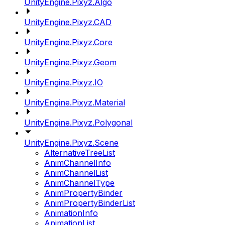
UnityEngine.Pixyz.Algo
UnityEngine.Pixyz.CAD
UnityEngine.Pixyz.Core
UnityEngine.Pixyz.Geom
UnityEngine.Pixyz.IO
UnityEngine.Pixyz.Material
UnityEngine.Pixyz.Polygonal
UnityEngine.Pixyz.Scene
AlternativeTreeList
AnimChannelInfo
AnimChannelList
AnimChannelType
AnimPropertyBinder
AnimPropertyBinderList
AnimationInfo
AnimationList