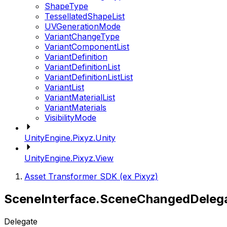
ShapeType
TessellatedShapeList
UVGenerationMode
VariantChangeType
VariantComponentList
VariantDefinition
VariantDefinitionList
VariantDefinitionListList
VariantList
VariantMaterialList
VariantMaterials
VisibilityMode
UnityEngine.Pixyz.Unity
UnityEngine.Pixyz.View
Asset Transformer SDK (ex Pixyz)
SceneInterface.SceneChangedDeleg
Delegate