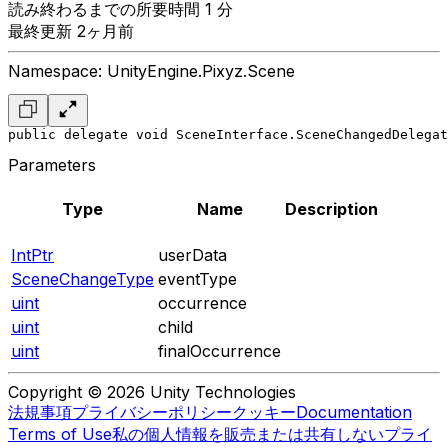
読み終わるまでの所要時間 1 分
最終更新 2ヶ月前
Namespace: UnityEngine.Pixyz.Scene
public delegate void SceneInterface.SceneChangedDelega
Parameters
Type
Name
Description
IntPtr
userData
SceneChangeType
eventType
uint
occurrence
uint
child
uint
finalOccurrence
Copyright © 2026 Unity Technologies
法規事項
プライバシーポリシー
クッキー
Documentation
Terms of Use
私の個人情報を販売または共有しない
プライ