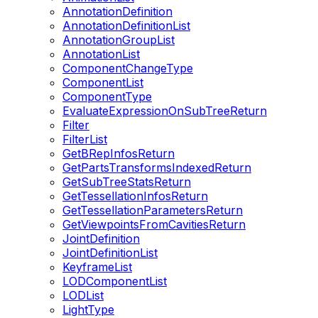
AnnotationDefinition
AnnotationDefinitionList
AnnotationGroupList
AnnotationList
ComponentChangeType
ComponentList
ComponentType
EvaluateExpressionOnSubTreeReturn
Filter
FilterList
GetBRepInfosReturn
GetPartsTransformsIndexedReturn
GetSubTreeStatsReturn
GetTessellationInfosReturn
GetTessellationParametersReturn
GetViewpointsFromCavitiesReturn
JointDefinition
JointDefinitionList
KeyframeList
LODComponentList
LODList
LightType