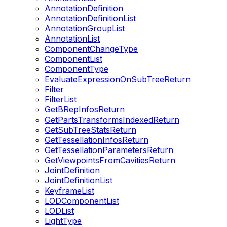
AnnotationDefinition
AnnotationDefinitionList
AnnotationGroupList
AnnotationList
ComponentChangeType
ComponentList
ComponentType
EvaluateExpressionOnSubTreeReturn
Filter
FilterList
GetBRepInfosReturn
GetPartsTransformsIndexedReturn
GetSubTreeStatsReturn
GetTessellationInfosReturn
GetTessellationParametersReturn
GetViewpointsFromCavitiesReturn
JointDefinition
JointDefinitionList
KeyframeList
LODComponentList
LODList
LightType