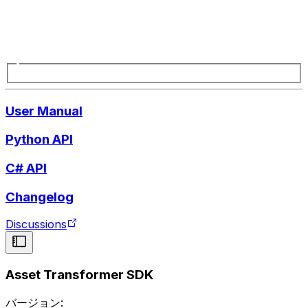
User Manual
Python API
C# API
Changelog
Discussions
Asset Transformer SDK
バージョン: