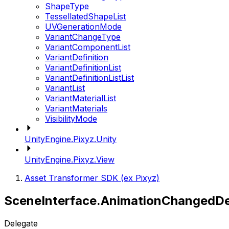
ShapeType
TessellatedShapeList
UVGenerationMode
VariantChangeType
VariantComponentList
VariantDefinition
VariantDefinitionList
VariantDefinitionListList
VariantList
VariantMaterialList
VariantMaterials
VisibilityMode
UnityEngine.Pixyz.Unity
UnityEngine.Pixyz.View
Asset Transformer SDK (ex Pixyz)
SceneInterface.AnimationChangedDe
Delegate