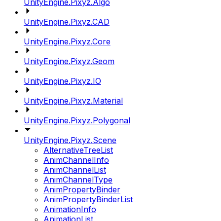
UnityEngine.Pixyz.Algo
UnityEngine.Pixyz.CAD
UnityEngine.Pixyz.Core
UnityEngine.Pixyz.Geom
UnityEngine.Pixyz.IO
UnityEngine.Pixyz.Material
UnityEngine.Pixyz.Polygonal
UnityEngine.Pixyz.Scene
AlternativeTreeList
AnimChannelInfo
AnimChannelList
AnimChannelType
AnimPropertyBinder
AnimPropertyBinderList
AnimationInfo
AnimationList