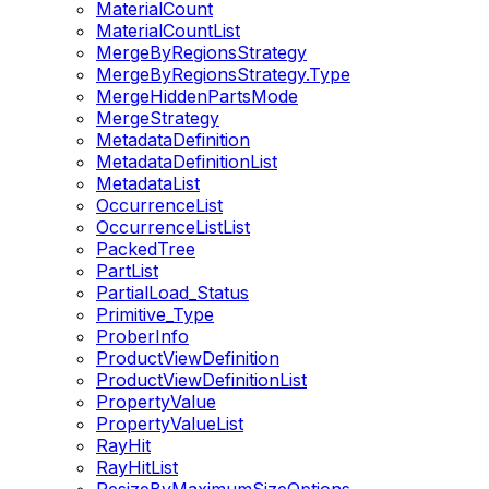
MaterialCount
MaterialCountList
MergeByRegionsStrategy
MergeByRegionsStrategy.Type
MergeHiddenPartsMode
MergeStrategy
MetadataDefinition
MetadataDefinitionList
MetadataList
OccurrenceList
OccurrenceListList
PackedTree
PartList
PartialLoad_Status
Primitive_Type
ProberInfo
ProductViewDefinition
ProductViewDefinitionList
PropertyValue
PropertyValueList
RayHit
RayHitList