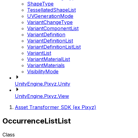
ShapeType
TessellatedShapeList
UVGenerationMode
VariantChangeType
VariantComponentList
VariantDefinition
VariantDefinitionList
VariantDefinitionListList
VariantList
VariantMaterialList
VariantMaterials
VisibilityMode
UnityEngine.Pixyz.Unity
UnityEngine.Pixyz.View
Asset Transformer SDK (ex Pixyz)
OccurrenceListList
Class