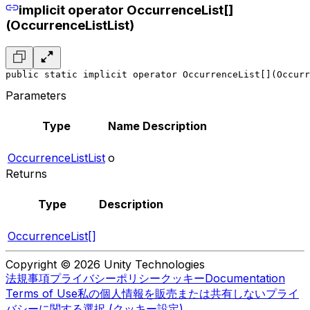
implicit operator OccurrenceList[]
(OccurrenceListList)
public static implicit operator OccurrenceList[](Occurr
Parameters
Type
Name
Description
OccurrenceListList
o
Returns
Type
Description
OccurrenceList[]
Copyright © 2026 Unity Technologies
法規事項
プライバシーポリシー
クッキー
Documentation
Terms of Use
私の個人情報を販売または共有しない
プライ
バシーに関する選択 (クッキー設定)