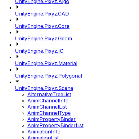
UnityEngine.Pixyz.Algo
UnityEngine.Pixyz.CAD
UnityEngine.Pixyz.Core
UnityEngine.Pixyz.Geom
UnityEngine.Pixyz.IO
UnityEngine.Pixyz.Material
UnityEngine.Pixyz.Polygonal
UnityEngine.Pixyz.Scene
AlternativeTreeList
AnimChannelInfo
AnimChannelList
AnimChannelType
AnimPropertyBinder
AnimPropertyBinderList
AnimationInfo
AnimationList