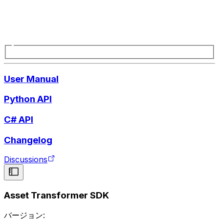
User Manual
Python API
C# API
Changelog
Discussions
Asset Transformer SDK
バージョン: