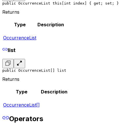
public OccurrenceList this[int index] { get; set; }
Returns
Type
Description
OccurrenceList
list
public OccurrenceList[] list
Returns
Type
Description
OccurrenceList[]
Operators