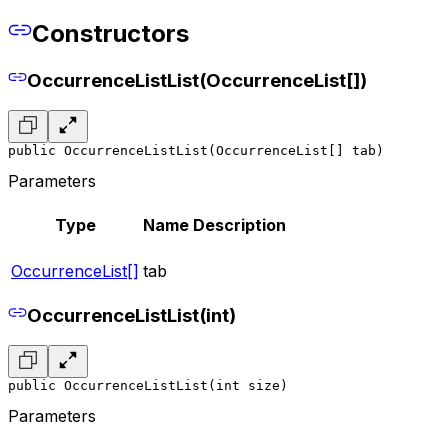
Constructors
OccurrenceListList(OccurrenceList[])
public OccurrenceListList(OccurrenceList[] tab)
Parameters
Type
Name
Description
OccurrenceList[]
tab
OccurrenceListList(int)
public OccurrenceListList(int size)
Parameters