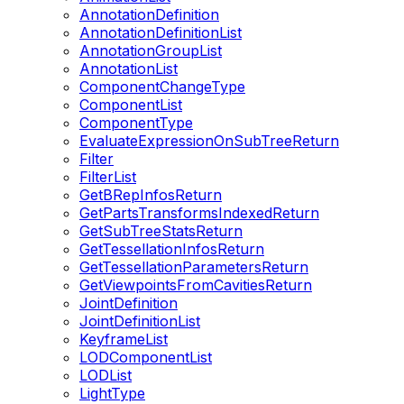
AnnotationDefinition
AnnotationDefinitionList
AnnotationGroupList
AnnotationList
ComponentChangeType
ComponentList
ComponentType
EvaluateExpressionOnSubTreeReturn
Filter
FilterList
GetBRepInfosReturn
GetPartsTransformsIndexedReturn
GetSubTreeStatsReturn
GetTessellationInfosReturn
GetTessellationParametersReturn
GetViewpointsFromCavitiesReturn
JointDefinition
JointDefinitionList
KeyframeList
LODComponentList
LODList
LightType