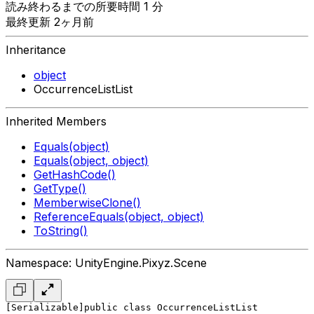
読み終わるまでの所要時間 1 分
最終更新 2ヶ月前
Inheritance
object
OccurrenceListList
Inherited Members
Equals(object)
Equals(object, object)
GetHashCode()
GetType()
MemberwiseClone()
ReferenceEquals(object, object)
ToString()
Namespace: UnityEngine.Pixyz.Scene
[Serializable]
public class OccurrenceListList