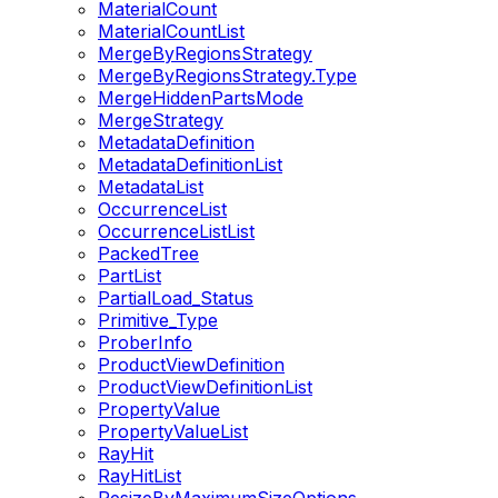
MaterialCount
MaterialCountList
MergeByRegionsStrategy
MergeByRegionsStrategy.Type
MergeHiddenPartsMode
MergeStrategy
MetadataDefinition
MetadataDefinitionList
MetadataList
OccurrenceList
OccurrenceListList
PackedTree
PartList
PartialLoad_Status
Primitive_Type
ProberInfo
ProductViewDefinition
ProductViewDefinitionList
PropertyValue
PropertyValueList
RayHit
RayHitList