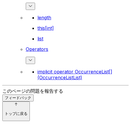
length
this[int]
list
Operators
implicit operator OccurrenceList[]
(OccurrenceListList)
このページの問題を報告する
フィードバック
トップに戻る