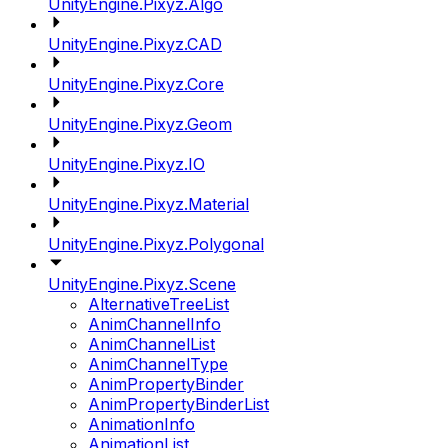
UnityEngine.Pixyz.Algo
UnityEngine.Pixyz.CAD
UnityEngine.Pixyz.Core
UnityEngine.Pixyz.Geom
UnityEngine.Pixyz.IO
UnityEngine.Pixyz.Material
UnityEngine.Pixyz.Polygonal
UnityEngine.Pixyz.Scene
AlternativeTreeList
AnimChannelInfo
AnimChannelList
AnimChannelType
AnimPropertyBinder
AnimPropertyBinderList
AnimationInfo
AnimationList