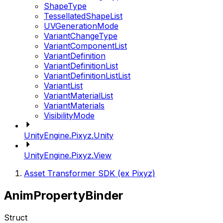
ShapeType
TessellatedShapeList
UVGenerationMode
VariantChangeType
VariantComponentList
VariantDefinition
VariantDefinitionList
VariantDefinitionListList
VariantList
VariantMaterialList
VariantMaterials
VisibilityMode
UnityEngine.Pixyz.Unity
UnityEngine.Pixyz.View
Asset Transformer SDK (ex Pixyz)
AnimPropertyBinder
Struct