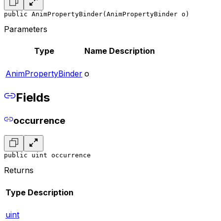
public AnimPropertyBinder(AnimPropertyBinder o)
Parameters
Type
Name
Description
AnimPropertyBinder
o
Fields
occurrence
public uint occurrence
Returns
Type
Description
uint