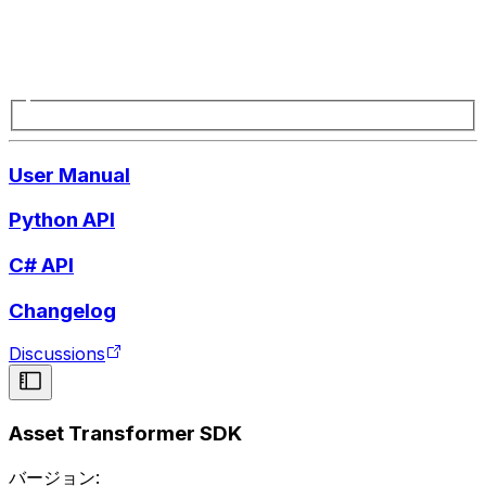
User Manual
Python API
C# API
Changelog
Discussions
Asset Transformer SDK
バージョン: