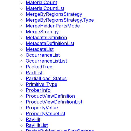
MaterialCount
MaterialCountList
MergeByRegionsStrategy
MergeByRegionsStrategy.Type
MergeHiddenPartsMode
MergeStrategy
MetadataDefinition
MetadataDefinitionList
MetadataList
OccurrenceList
OccurrenceListList
PackedTree
PartList
PartialLoad_Status
Primitive_Type
ProberInfo
ProductViewDefinition
ProductViewDefinitionList
PropertyValue
PropertyValueList
RayHit
RayHitList