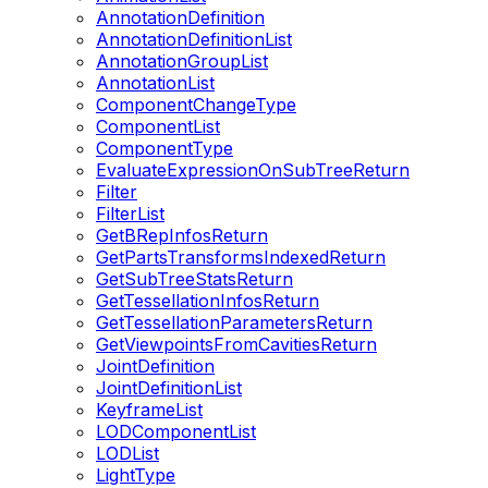
AnnotationDefinition
AnnotationDefinitionList
AnnotationGroupList
AnnotationList
ComponentChangeType
ComponentList
ComponentType
EvaluateExpressionOnSubTreeReturn
Filter
FilterList
GetBRepInfosReturn
GetPartsTransformsIndexedReturn
GetSubTreeStatsReturn
GetTessellationInfosReturn
GetTessellationParametersReturn
GetViewpointsFromCavitiesReturn
JointDefinition
JointDefinitionList
KeyframeList
LODComponentList
LODList
LightType