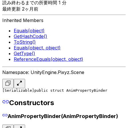
読み終わるまでの所要時間 1 分
最終更新 2ヶ月前
Inherited Members
Equals(object)
GetHashCode()
ToString()
Equals(object, object)
GetType()
ReferenceEquals(object, object)
Namespace: UnityEngine.Pixyz.Scene
[Serializable]
public struct AnimPropertyBinder
Constructors
AnimPropertyBinder(AnimPropertyBinder)