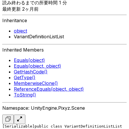
読み終わるまでの所要時間 1 分
最終更新 2ヶ月前
Inheritance
object
VariantDefinitionListList
Inherited Members
Equals(object)
Equals(object, object)
GetHashCode()
GetType()
MemberwiseClone()
ReferenceEquals(object, object)
ToString()
Namespace: UnityEngine.Pixyz.Scene
[Serializable]
public class VariantDefinitionListList