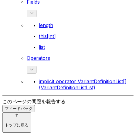
Fields
length
this[int]
list
Operators
implicit operator VariantDefinitionList[]
(VariantDefinitionListList)
このページの問題を報告する
フィードバック
トップに戻る