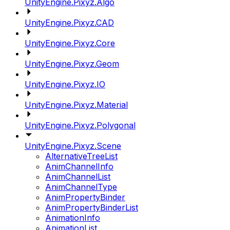
UnityEngine.Pixyz.Algo
UnityEngine.Pixyz.CAD
UnityEngine.Pixyz.Core
UnityEngine.Pixyz.Geom
UnityEngine.Pixyz.IO
UnityEngine.Pixyz.Material
UnityEngine.Pixyz.Polygonal
UnityEngine.Pixyz.Scene
AlternativeTreeList
AnimChannelInfo
AnimChannelList
AnimChannelType
AnimPropertyBinder
AnimPropertyBinderList
AnimationInfo
AnimationList