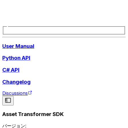
User Manual
Python API
C# API
Changelog
Discussions
Asset Transformer SDK
バージョン: