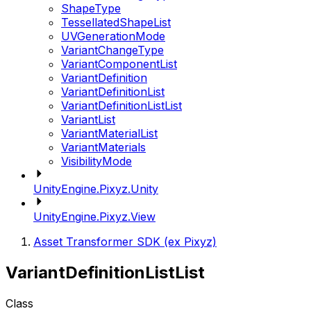
ShapeType
TessellatedShapeList
UVGenerationMode
VariantChangeType
VariantComponentList
VariantDefinition
VariantDefinitionList
VariantDefinitionListList
VariantList
VariantMaterialList
VariantMaterials
VisibilityMode
UnityEngine.Pixyz.Unity
UnityEngine.Pixyz.View
Asset Transformer SDK (ex Pixyz)
VariantDefinitionListList
Class