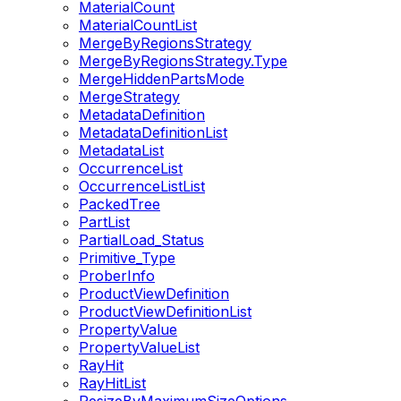
MaterialCount
MaterialCountList
MergeByRegionsStrategy
MergeByRegionsStrategy.Type
MergeHiddenPartsMode
MergeStrategy
MetadataDefinition
MetadataDefinitionList
MetadataList
OccurrenceList
OccurrenceListList
PackedTree
PartList
PartialLoad_Status
Primitive_Type
ProberInfo
ProductViewDefinition
ProductViewDefinitionList
PropertyValue
PropertyValueList
RayHit
RayHitList