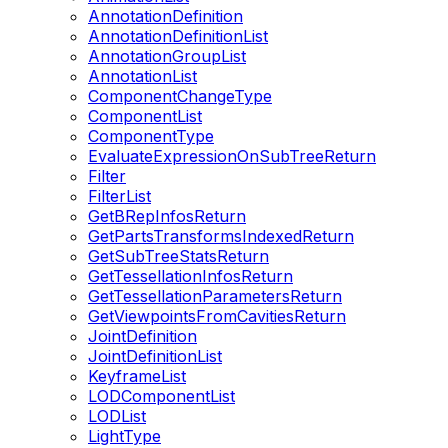
AnnotationDefinition
AnnotationDefinitionList
AnnotationGroupList
AnnotationList
ComponentChangeType
ComponentList
ComponentType
EvaluateExpressionOnSubTreeReturn
Filter
FilterList
GetBRepInfosReturn
GetPartsTransformsIndexedReturn
GetSubTreeStatsReturn
GetTessellationInfosReturn
GetTessellationParametersReturn
GetViewpointsFromCavitiesReturn
JointDefinition
JointDefinitionList
KeyframeList
LODComponentList
LODList
LightType