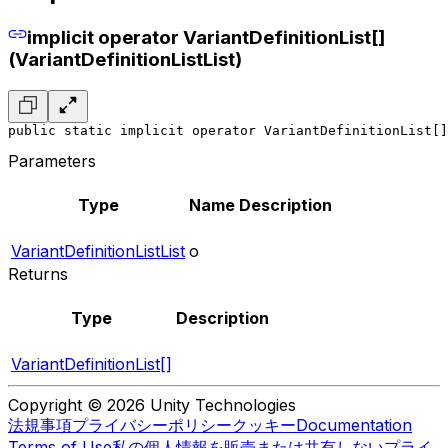
implicit operator VariantDefinitionList[]
(VariantDefinitionListList)
public static implicit operator VariantDefinitionList[]
Parameters
Type
Name
Description
VariantDefinitionListList
o
Returns
Type
Description
VariantDefinitionList[]
Copyright © 2026 Unity Technologies
法規事項
プライバシーポリシー
クッキー
Documentation
Terms of Use
私の個人情報を販売または共有しない
プライ