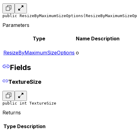
public ResizeByMaximumSizeOptions(ResizeByMaximumSizeOp
Parameters
Type
Name
Description
ResizeByMaximumSizeOptions
o
Fields
TextureSize
public int TextureSize
Returns
Type
Description