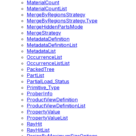
MaterialCount
MaterialCountList
MergeByRegionsStrategy
MergeByRegionsStrategy.Type
MergeHiddenPartsMode
MergeStrategy
MetadataDefinition
MetadataDefinitionList
MetadataList
OccurrenceList
OccurrenceListList
PackedTree
PartList
PartialLoad_Status
Primitive_Type
ProberInfo
ProductViewDefinition
ProductViewDefinitionList
PropertyValue
PropertyValueList
RayHit
RayHitList