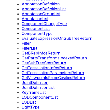
AnnotationDefinition
AnnotationDefinitionList
AnnotationGroupList
AnnotationList
ComponentChangeType
ComponentList
ComponentType
EvaluateExpressionOnSubTreeReturn
Filter
FilterList
GetBRepInfosReturn
GetPartsTransformsIndexedReturn
GetSubTreeStatsReturn
GetTessellationInfosReturn
GetTessellationParametersReturn
GetViewpointsFromCavitiesReturn
JointDefinition
JointDefinitionList
KeyframeList
LODComponentList
LODList
LightType