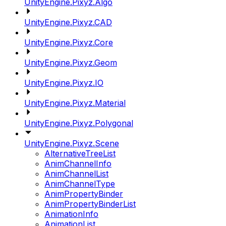
UnityEngine.Pixyz.Algo
UnityEngine.Pixyz.CAD
UnityEngine.Pixyz.Core
UnityEngine.Pixyz.Geom
UnityEngine.Pixyz.IO
UnityEngine.Pixyz.Material
UnityEngine.Pixyz.Polygonal
UnityEngine.Pixyz.Scene
AlternativeTreeList
AnimChannelInfo
AnimChannelList
AnimChannelType
AnimPropertyBinder
AnimPropertyBinderList
AnimationInfo
AnimationList