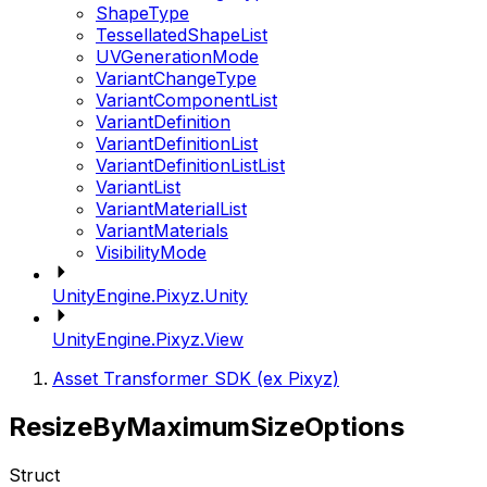
ShapeType
TessellatedShapeList
UVGenerationMode
VariantChangeType
VariantComponentList
VariantDefinition
VariantDefinitionList
VariantDefinitionListList
VariantList
VariantMaterialList
VariantMaterials
VisibilityMode
UnityEngine.Pixyz.Unity
UnityEngine.Pixyz.View
Asset Transformer SDK (ex Pixyz)
ResizeByMaximumSizeOptions
Struct