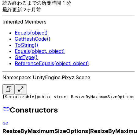
読み終わるまでの所要時間 1 分
最終更新 2ヶ月前
Inherited Members
Equals(object)
GetHashCode()
ToString()
Equals(object, object)
GetType()
ReferenceEquals(object, object)
Namespace: UnityEngine.Pixyz.Scene
[Serializable]
public struct ResizeByMaximumSizeOptions
Constructors
ResizeByMaximumSizeOptions(ResizeByMaximu