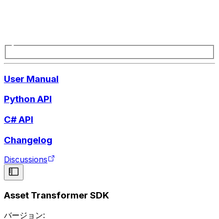
User Manual
Python API
C# API
Changelog
Discussions
Asset Transformer SDK
バージョン: