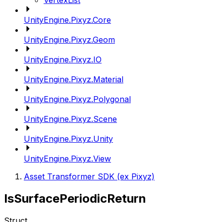
VertexList
UnityEngine.Pixyz.Core
UnityEngine.Pixyz.Geom
UnityEngine.Pixyz.IO
UnityEngine.Pixyz.Material
UnityEngine.Pixyz.Polygonal
UnityEngine.Pixyz.Scene
UnityEngine.Pixyz.Unity
UnityEngine.Pixyz.View
Asset Transformer SDK (ex Pixyz)
IsSurfacePeriodicReturn
Struct