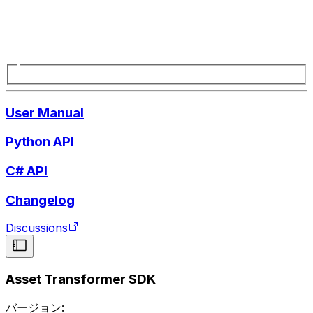
User Manual
Python API
C# API
Changelog
Discussions
Asset Transformer SDK
バージョン: