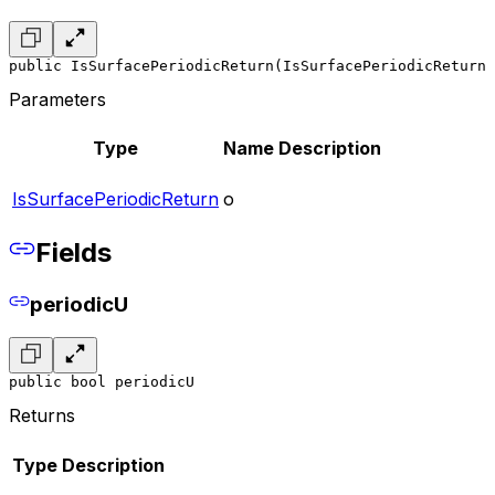
public IsSurfacePeriodicReturn(IsSurfacePeriodicReturn 
Parameters
Type
Name
Description
IsSurfacePeriodicReturn
o
Fields
periodicU
public bool periodicU
Returns
Type
Description