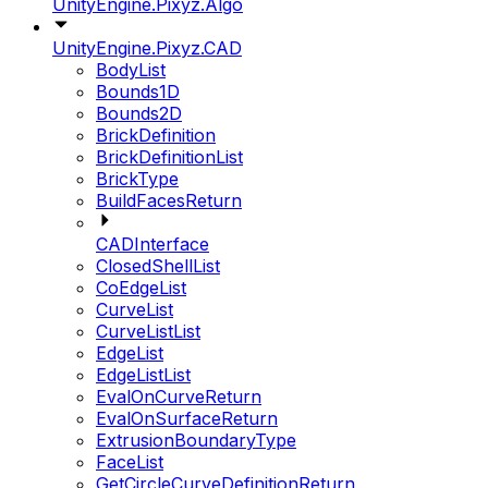
UnityEngine.Pixyz.Algo
UnityEngine.Pixyz.CAD
BodyList
Bounds1D
Bounds2D
BrickDefinition
BrickDefinitionList
BrickType
BuildFacesReturn
CADInterface
ClosedShellList
CoEdgeList
CurveList
CurveListList
EdgeList
EdgeListList
EvalOnCurveReturn
EvalOnSurfaceReturn
ExtrusionBoundaryType
FaceList
GetCircleCurveDefinitionReturn