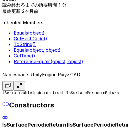
読み終わるまでの所要時間 1 分
最終更新 2ヶ月前
Inherited Members
Equals(object)
GetHashCode()
ToString()
Equals(object, object)
GetType()
ReferenceEquals(object, object)
Namespace: UnityEngine.Pixyz.CAD
[Serializable]
public struct IsSurfacePeriodicReturn
Constructors
IsSurfacePeriodicReturn(IsSurfacePeriodicRetu