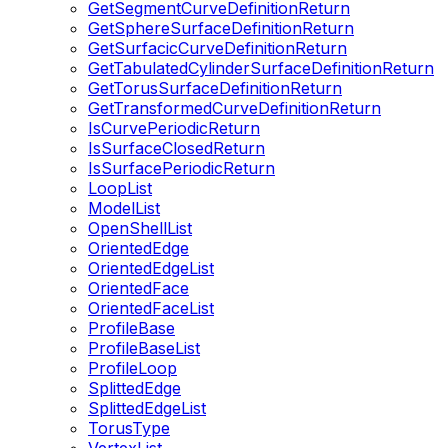
GetSegmentCurveDefinitionReturn
GetSphereSurfaceDefinitionReturn
GetSurfacicCurveDefinitionReturn
GetTabulatedCylinderSurfaceDefinitionReturn
GetTorusSurfaceDefinitionReturn
GetTransformedCurveDefinitionReturn
IsCurvePeriodicReturn
IsSurfaceClosedReturn
IsSurfacePeriodicReturn
LoopList
ModelList
OpenShellList
OrientedEdge
OrientedEdgeList
OrientedFace
OrientedFaceList
ProfileBase
ProfileBaseList
ProfileLoop
SplittedEdge
SplittedEdgeList
TorusType